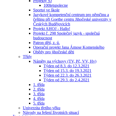
Projekty ŠJ
100letspolecne
Sportuj ve škole
Jazykové kompetenční centrum pro němčinu a
češtinu při Goethe centru Jihočeské univerzity v
Českých Budějovicích
Projekt AHOJ - Hallo!
Projekt č. 298 Společný jazyk - společná
budoucnost
Patron dětí, z. ú.
Operační projekt Jana Ámose Komenského
Obědy pro jihočeské děti
Třídy
Náměty na výchovy (TV, Pč, VV, Hv)
Týden od 8.3. do 12.3.2021
Týden od 15.3. do 19.3.2021
Týden od 22.3. do 26.3.2021
Týden od 29.3. do 2.4.2021
1. třída
2. třída
3. třída
4. třída
5. třída
Univerzita třetího věku
Návody na řešení životních situací