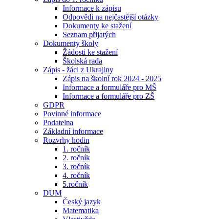
Informace k zápisu
Odpovědi na nejčastější otázky
Dokumenty ke stažení
Seznam přijatých
Dokumenty školy
Žádosti ke stažení
Školská rada
Zápis - žáci z Ukrajiny
Zápis na školní rok 2024 - 2025
Informace a formuláře pro MŠ
Informace a formuláře pro ZŠ
GDPR
Povinné informace
Podatelna
Základní informace
Rozvrhy hodin
1. ročník
2. ročník
3. ročník
4. ročník
5.ročník
DUM
Český jazyk
Matematika