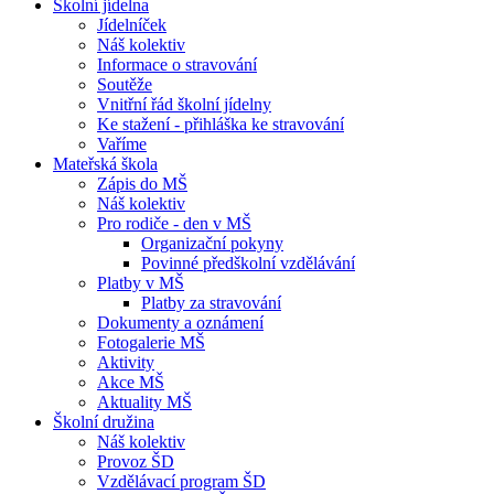
Školní jídelna
Jídelníček
Náš kolektiv
Informace o stravování
Soutěže
Vnitřní řád školní jídelny
Ke stažení - přihláška ke stravování
Vaříme
Mateřská škola
Zápis do MŠ
Náš kolektiv
Pro rodiče - den v MŠ
Organizační pokyny
Povinné předškolní vzdělávání
Platby v MŠ
Platby za stravování
Dokumenty a oznámení
Fotogalerie MŠ
Aktivity
Akce MŠ
Aktuality MŠ
Školní družina
Náš kolektiv
Provoz ŠD
Vzdělávací program ŠD