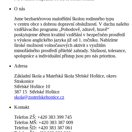
O nás
Jsme bezbariérovou malotřídní školou rodinného typu
v centru obce s dobrou dopravní obslužností. V duchu našeho
vzdělávacího programu „Pohodově, zdravě, hravě“
poskytujeme dětem kvalitní vzdělání v bezpečném prostředí
s výukou anglického jazyka již od 1. ročníku. Nabízíme
široké možnosti volnočasových aktivit s využitím
mimořádného prostředí přilehlé zahrady. Slušnost, tolerance,
spolupráce a individuální přístup jsou pro nás prioritou.
Adresa
Základní škola a Mateřská škola Sřelské Hoštice, okres
Strakonice
Střelské Hoštice 10
387 15 Střelské Hoštice
skola@zsstrelskehostice.cz
Kontakt
Telefon ZŠ: +420 383 399 745
Telefon MŠ: +420 383 387 009
Telefon ŠD: +420 383 387 061