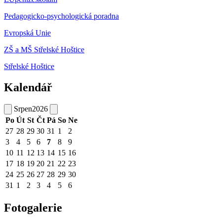
Pedagogicko-psychologická poradna
Evropská Unie
ZŠ a MŠ Střelské Hoštice
Střelské Hoštice
Kalendář
Srpen
2026
Po
Út
St
Čt
Pá
So
Ne
27
28
29
30
31
1
2
3
4
5
6
7
8
9
10
11
12
13
14
15
16
17
18
19
20
21
22
23
24
25
26
27
28
29
30
31
1
2
3
4
5
6
Fotogalerie