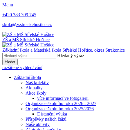
Menu
+420 383 399 745
skola@zsstrelskehostice.cz
ZŠ a MŠ Střelské Hoštice
Základní škola a Mateřská škola Střelské Hoštice,
okres Strakonice
Hledaný výraz
Hledat
rozšířené vyhledávání
Základní škola
Náš kolektiv
Aktuality
Akce školy
více informací ve fotogalerii
Organizace školního roku 2026 - 2027
Organizace školního roku 2025/2026
Distanční výuka
Příspěvky našich žáků
Naše aktivity
Zápis do 1. ročníku