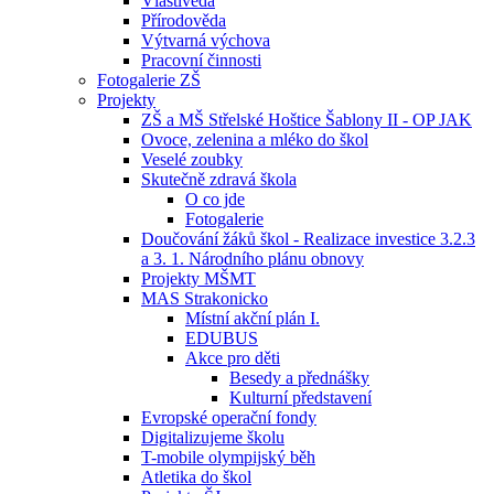
Vlastivěda
Přírodověda
Výtvarná výchova
Pracovní činnosti
Fotogalerie ZŠ
Projekty
ZŠ a MŠ Střelské Hoštice Šablony II - OP JAK
Ovoce, zelenina a mléko do škol
Veselé zoubky
Skutečně zdravá škola
O co jde
Fotogalerie
Doučování žáků škol - Realizace investice 3.2.3
a 3. 1. Národního plánu obnovy
Projekty MŠMT
MAS Strakonicko
Místní akční plán I.
EDUBUS
Akce pro děti
Besedy a přednášky
Kulturní představení
Evropské operační fondy
Digitalizujeme školu
T-mobile olympijský běh
Atletika do škol