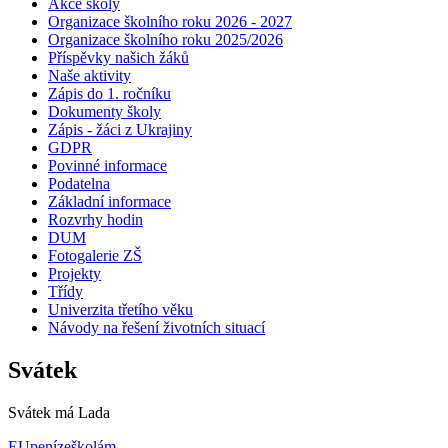
Akce školy
Organizace školního roku 2026 - 2027
Organizace školního roku 2025/2026
Příspěvky našich žáků
Naše aktivity
Zápis do 1. ročníku
Dokumenty školy
Zápis - žáci z Ukrajiny
GDPR
Povinné informace
Podatelna
Základní informace
Rozvrhy hodin
DUM
Fotogalerie ZŠ
Projekty
Třídy
Univerzita třetího věku
Návody na řešení životních situací
Svátek
Svátek má
Lada
EUpenízeškolám