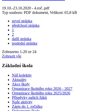
19.10.-23.10.2020 - 4.roč..pdf
Typ souboru: PDF dokument, Velikost: 65,8 kB
první stránka
předchozí stránka
1
2
další stránka
poslední stránka
Zobrazeno
1
-
20
ze 24
Zobrazit vše
Základní škola
Náš kolektiv
Aktuality
Akce školy
Organizace školního roku 2026 - 2027
Organizace školního roku 2025/2026
Příspěvky našich žáků
Naše aktivity
Zápis do 1. ročníku
Dokumenty školy