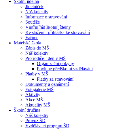
Školní jídelna
Jídelníček
Náš kolektiv
Informace o stravování
Soutěže
Vnitřní řád školní jídelny
Ke stažení - přihláška ke stravování
Vaříme
Mateřská škola
Zápis do MŠ
Náš kolektiv
Pro rodiče - den v MŠ
Organizační pokyny
Povinné předškolní vzdělávání
Platby v MŠ
Platby za stravování
Dokumenty a oznámení
Fotogalerie MŠ
Aktivity
Akce MŠ
Aktuality MŠ
Školní družina
Náš kolektiv
Provoz ŠD
Vzdělávací program ŠD