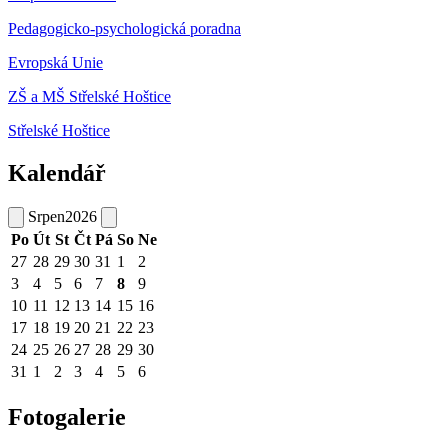
Pedagogicko-psychologická poradna
Evropská Unie
ZŠ a MŠ Střelské Hoštice
Střelské Hoštice
Kalendář
Srpen
2026
Po
Út
St
Čt
Pá
So
Ne
27
28
29
30
31
1
2
3
4
5
6
7
8
9
10
11
12
13
14
15
16
17
18
19
20
21
22
23
24
25
26
27
28
29
30
31
1
2
3
4
5
6
Fotogalerie