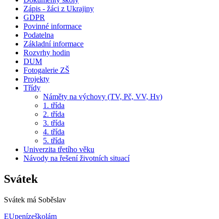
Zápis - žáci z Ukrajiny
GDPR
Povinné informace
Podatelna
Základní informace
Rozvrhy hodin
DUM
Fotogalerie ZŠ
Projekty
Třídy
Náměty na výchovy (TV, Pč, VV, Hv)
1. třída
2. třída
3. třída
4. třída
5. třída
Univerzita třetího věku
Návody na řešení životních situací
Svátek
Svátek má
Soběslav
EUpenízeškolám