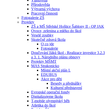
Vlastivěda
Přírodověda
Výtvarná výchova
Pracovní činnosti
Fotogalerie ZŠ
Projekty
ZŠ a MŠ Střelské Hoštice Šablony II - OP JAK
Ovoce, zelenina a mléko do škol
Veselé zoubky
Skutečně zdravá škola
O co jde
Fotogalerie
Doučování žáků škol - Realizace investice 3.2.3
a 3. 1. Národního plánu obnovy
Projekty MŠMT
MAS Strakonicko
Místní akční plán I.
EDUBUS
Akce pro děti
Besedy a přednášky
Kulturní představení
Evropské operační fondy
Digitalizujeme školu
T-mobile olympijský běh
Atletika do škol