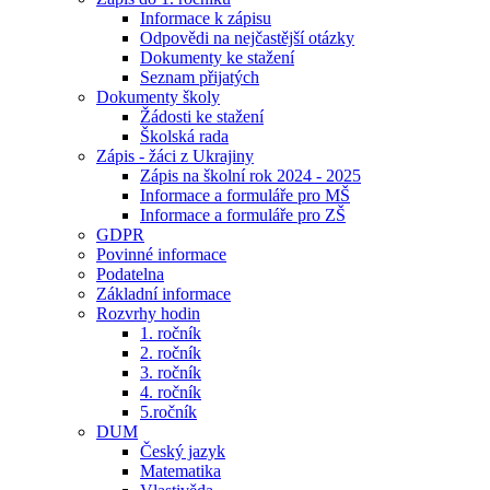
Informace k zápisu
Odpovědi na nejčastější otázky
Dokumenty ke stažení
Seznam přijatých
Dokumenty školy
Žádosti ke stažení
Školská rada
Zápis - žáci z Ukrajiny
Zápis na školní rok 2024 - 2025
Informace a formuláře pro MŠ
Informace a formuláře pro ZŠ
GDPR
Povinné informace
Podatelna
Základní informace
Rozvrhy hodin
1. ročník
2. ročník
3. ročník
4. ročník
5.ročník
DUM
Český jazyk
Matematika