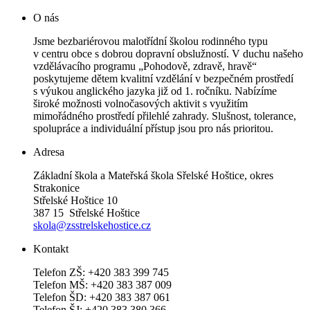
O nás
Jsme bezbariérovou malotřídní školou rodinného typu
v centru obce s dobrou dopravní obslužností. V duchu našeho
vzdělávacího programu „Pohodově, zdravě, hravě“
poskytujeme dětem kvalitní vzdělání v bezpečném prostředí
s výukou anglického jazyka již od 1. ročníku. Nabízíme
široké možnosti volnočasových aktivit s využitím
mimořádného prostředí přilehlé zahrady. Slušnost, tolerance,
spolupráce a individuální přístup jsou pro nás prioritou.
Adresa
Základní škola a Mateřská škola Sřelské Hoštice, okres
Strakonice
Střelské Hoštice 10
387 15 Střelské Hoštice
skola@zsstrelskehostice.cz
Kontakt
Telefon ZŠ: +420 383 399 745
Telefon MŠ: +420 383 387 009
Telefon ŠD: +420 383 387 061
Telefon ŠJ: +420 383 380 366