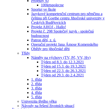
Projekty ŠJ
100letspolecne
Sportuj ve škole
Jazykové kompetenční centrum pro němčinu a
češtinu při Goethe centru Jihočeské univerzity v
Českých Budějovicích
Projekt AHOJ - Hallo!
Projekt č. 298 Společný jazyk - společná
budoucnost
Patron dětí, z. ú.
Operační projekt Jana Ámose Komenského
Obědy pro jihočeské děti
Třídy
Náměty na výchovy (TV, Pč, VV, Hv)
Týden od 8.3. do 12.3.2021
Týden od 15.3. do 19.3.2021
Týden od 22.3. do 26.3.2021
Týden od 29.3. do 2.4.2021
1. třída
2. třída
3. třída
4. třída
5. třída
Univerzita třetího věku
Návody na řešení životních situací