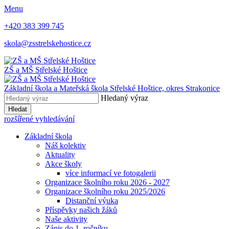
Menu
+420 383 399 745
skola@zsstrelskehostice.cz
ZŠ a MŠ Střelské Hoštice
Základní škola a Mateřská škola Střelské Hoštice,
okres Strakonice
Hledaný výraz
Hledat
rozšířené vyhledávání
Základní škola
Náš kolektiv
Aktuality
Akce školy
více informací ve fotogalerii
Organizace školního roku 2026 - 2027
Organizace školního roku 2025/2026
Distanční výuka
Příspěvky našich žáků
Naše aktivity
Zápis do 1. ročníku