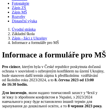
Fotogalerie
Zápis ZŠ
Zápis MŠ
Rozvrhy
Distanční výuka
Úvodní stránka
Základní škola
Zápis - žáci z Ukrajiny
Informace a formuláře pro MŠ
Informace a formuláře pro MŠ
Pro cizince
, kterým byla v České republice poskytnuta dočasná
ochrana v souvislosti s ozbrojeným konfliktem na území Ukrajiny,
bude stanoven další termín zápisu k předškolnímu vzdělávání
od školního roku 2023/2024, a to
8. června 2023 od 13:00
do 16:30 hodin.
Для іноземців
, яким надано тимчасовий захист у Чехії у
зв’язку із збройним конфліктом в Україні, з 2023/2024
навчального року буде встановлено інший термін для
зарахування до дошкільної освіти, а то
8 червня 2023 року.