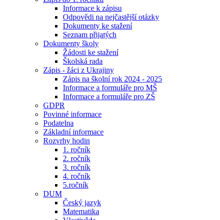
Informace k zápisu
Odpovědi na nejčastější otázky
Dokumenty ke stažení
Seznam přijatých
Dokumenty školy
Žádosti ke stažení
Školská rada
Zápis - žáci z Ukrajiny
Zápis na školní rok 2024 - 2025
Informace a formuláře pro MŠ
Informace a formuláře pro ZŠ
GDPR
Povinné informace
Podatelna
Základní informace
Rozvrhy hodin
1. ročník
2. ročník
3. ročník
4. ročník
5.ročník
DUM
Český jazyk
Matematika