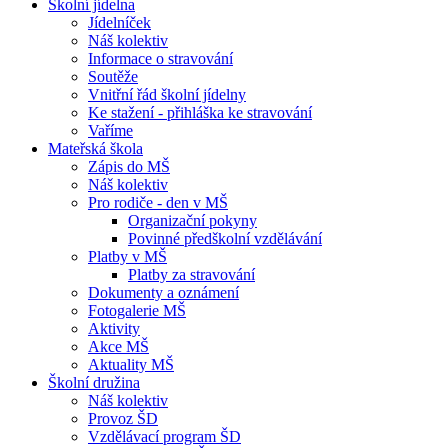
Školní jídelna
Jídelníček
Náš kolektiv
Informace o stravování
Soutěže
Vnitřní řád školní jídelny
Ke stažení - přihláška ke stravování
Vaříme
Mateřská škola
Zápis do MŠ
Náš kolektiv
Pro rodiče - den v MŠ
Organizační pokyny
Povinné předškolní vzdělávání
Platby v MŠ
Platby za stravování
Dokumenty a oznámení
Fotogalerie MŠ
Aktivity
Akce MŠ
Aktuality MŠ
Školní družina
Náš kolektiv
Provoz ŠD
Vzdělávací program ŠD