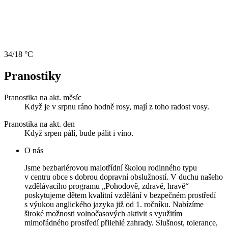
34/18 °C
Pranostiky
Pranostika na akt. měsíc
Když je v srpnu ráno hodně rosy, mají z toho radost vosy.
Pranostika na akt. den
Když srpen pálí, bude pálit i víno.
O nás
Jsme bezbariérovou malotřídní školou rodinného typu
v centru obce s dobrou dopravní obslužností. V duchu našeho
vzdělávacího programu „Pohodově, zdravě, hravě“
poskytujeme dětem kvalitní vzdělání v bezpečném prostředí
s výukou anglického jazyka již od 1. ročníku. Nabízíme
široké možnosti volnočasových aktivit s využitím
mimořádného prostředí přilehlé zahrady. Slušnost, tolerance,