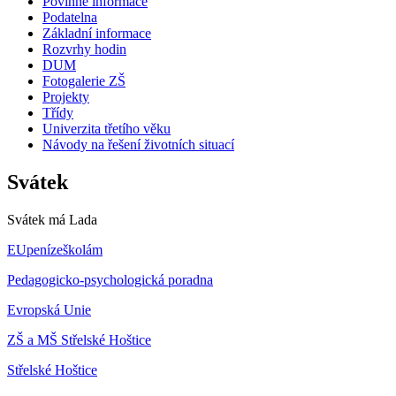
Povinné informace
Podatelna
Základní informace
Rozvrhy hodin
DUM
Fotogalerie ZŠ
Projekty
Třídy
Univerzita třetího věku
Návody na řešení životních situací
Svátek
Svátek má
Lada
EUpenízeškolám
Pedagogicko-psychologická poradna
Evropská Unie
ZŠ a MŠ Střelské Hoštice
Střelské Hoštice