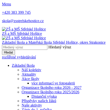
Menu
+420 383 399 745
skola@zsstrelskehostice.cz
ZŠ a MŠ Střelské Hoštice
Základní škola a Mateřská škola Střelské Hoštice,
okres Strakonice
Hledaný výraz
Hledat
rozšířené vyhledávání
Základní škola
Náš kolektiv
Aktuality
Akce školy
více informací ve fotogalerii
Organizace školního roku 2026 - 2027
Organizace školního roku 2025/2026
Distanční výuka
Příspěvky našich žáků
Naše aktivity
Zápis do 1. ročníku