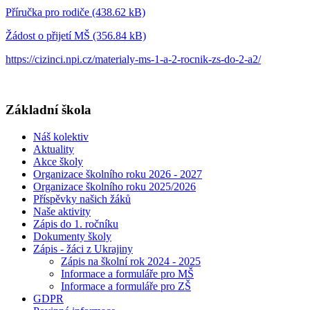
Příručka pro rodiče (438.62 kB)
Žádost o přijetí MŠ (356.84 kB)
https://cizinci.npi.cz/materialy-ms-1-a-2-rocnik-zs-do-2-a2/
Základní škola
Náš kolektiv
Aktuality
Akce školy
Organizace školního roku 2026 - 2027
Organizace školního roku 2025/2026
Příspěvky našich žáků
Naše aktivity
Zápis do 1. ročníku
Dokumenty školy
Zápis - žáci z Ukrajiny
Zápis na školní rok 2024 - 2025
Informace a formuláře pro MŠ
Informace a formuláře pro ZŠ
GDPR