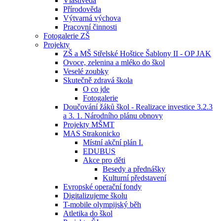
Vlastivěda
Přírodověda
Výtvarná výchova
Pracovní činnosti
Fotogalerie ZŠ
Projekty
ZŠ a MŠ Střelské Hoštice Šablony II - OP JAK
Ovoce, zelenina a mléko do škol
Veselé zoubky
Skutečně zdravá škola
O co jde
Fotogalerie
Doučování žáků škol - Realizace investice 3.2.3
a 3. 1. Národního plánu obnovy
Projekty MŠMT
MAS Strakonicko
Místní akční plán I.
EDUBUS
Akce pro děti
Besedy a přednášky
Kulturní představení
Evropské operační fondy
Digitalizujeme školu
T-mobile olympijský běh
Atletika do škol