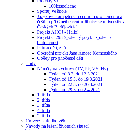
Projekty ŠJ
100letspolecne
Sportuj ve škole
Jazykové kompetenční centrum pro němčinu a
češtinu při Goethe centru Jihočeské univerzity v
Českých Budějovicích
Projekt AHOJ - Hallo!
Projekt č. 298 Společný jazyk - společná
budoucnost
Patron dětí, z. ú.
Operační projekt Jana Ámose Komenského
Obědy pro jihočeské děti
Třídy
Náměty na výchovy (TV, Pč, VV, Hv)
Týden od 8.3. do 12.3.2021
Týden od 15.3. do 19.3.2021
Týden od 22.3. do 26.3.2021
Týden od 29.3. do 2.4.2021
1. třída
2. třída
3. třída
4. třída
5. třída
Univerzita třetího věku
Návody na řešení životních situací