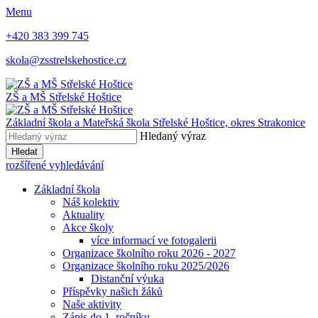
Menu
+420 383 399 745
skola@zsstrelskehostice.cz
ZŠ a MŠ Střelské Hoštice
Základní škola a Mateřská škola Střelské Hoštice,
okres Strakonice
Hledaný výraz
Hledat
rozšířené vyhledávání
Základní škola
Náš kolektiv
Aktuality
Akce školy
více informací ve fotogalerii
Organizace školního roku 2026 - 2027
Organizace školního roku 2025/2026
Distanční výuka
Příspěvky našich žáků
Naše aktivity
Zápis do 1. ročníku