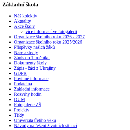
Základní škola
Náš kolektiv
Aktuality
Akce školy
více informací ve fotogalerii
Organizace školního roku 2026 - 2027
Organizace školního roku 2025/2026
Příspěvky našich žáků
Naše aktivity
Zápis do 1. ročníku
Dokumenty školy
Zápis - žáci z Ukrajiny
GDPR
Povinné informace
Podatelna
Základní informace
Rozvrhy hodin
DUM
Fotogalerie ZŠ
Projekty
Třídy
Univerzita třetího věku
Návody na řešení životních situací