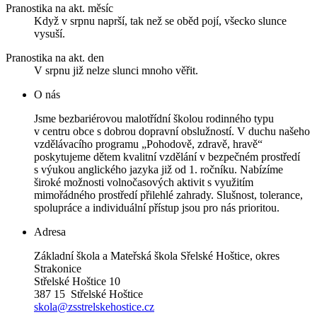
Pranostika na akt. měsíc
Když v srpnu naprší, tak než se oběd pojí, všecko slunce
vysuší.
Pranostika na akt. den
V srpnu již nelze slunci mnoho věřit.
O nás
Jsme bezbariérovou malotřídní školou rodinného typu
v centru obce s dobrou dopravní obslužností. V duchu našeho
vzdělávacího programu „Pohodově, zdravě, hravě“
poskytujeme dětem kvalitní vzdělání v bezpečném prostředí
s výukou anglického jazyka již od 1. ročníku. Nabízíme
široké možnosti volnočasových aktivit s využitím
mimořádného prostředí přilehlé zahrady. Slušnost, tolerance,
spolupráce a individuální přístup jsou pro nás prioritou.
Adresa
Základní škola a Mateřská škola Sřelské Hoštice, okres
Strakonice
Střelské Hoštice 10
387 15 Střelské Hoštice
skola@zsstrelskehostice.cz