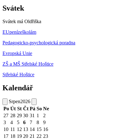
Svátek
Svátek má
Oldřiška
EUpenízeškolám
Pedagogicko-psychologická poradna
Evropská Unie
ZŠ a MŠ Střelské Hoštice
Střelské Hoštice
Kalendář
Srpen
2026
Po
Út
St
Čt
Pá
So
Ne
27
28
29
30
31
1
2
3
4
5
6
7
8
9
10
11
12
13
14
15
16
17
18
19
20
21
22
23