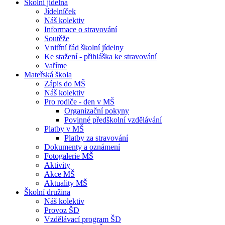
Školní jídelna
Jídelníček
Náš kolektiv
Informace o stravování
Soutěže
Vnitřní řád školní jídelny
Ke stažení - přihláška ke stravování
Vaříme
Mateřská škola
Zápis do MŠ
Náš kolektiv
Pro rodiče - den v MŠ
Organizační pokyny
Povinné předškolní vzdělávání
Platby v MŠ
Platby za stravování
Dokumenty a oznámení
Fotogalerie MŠ
Aktivity
Akce MŠ
Aktuality MŠ
Školní družina
Náš kolektiv
Provoz ŠD
Vzdělávací program ŠD