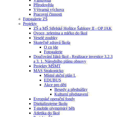
Vlastivěda
Přírodověda
Výtvarná výchova
Pracovní činnosti
Fotogalerie ZŠ
Projekty
ZŠ a MŠ Střelské Hoštice Šablony II - OP JAK
Ovoce, zelenina a mléko do škol
Veselé zoubky
Skutečně zdravá škola
O co jde
Fotogalerie
Doučování žáků škol - Realizace investice 3.2.3
a 3. 1. Národního plánu obnovy
Projekty MŠMT
MAS Strakonicko
Místní akční plán I.
EDUBUS
Akce pro děti
Besedy a přednášky
Kulturní představení
Evropské operační fondy
Digitalizujeme školu
T-mobile olympijský běh
Atletika do škol