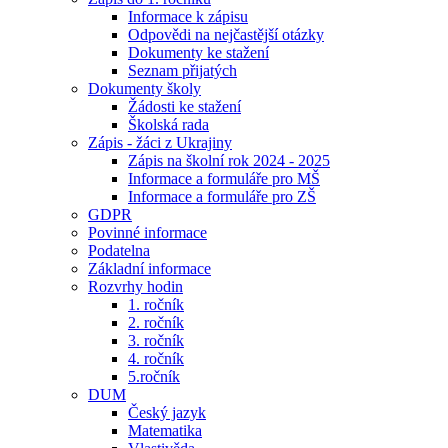
Informace k zápisu
Odpovědi na nejčastější otázky
Dokumenty ke stažení
Seznam přijatých
Dokumenty školy
Žádosti ke stažení
Školská rada
Zápis - žáci z Ukrajiny
Zápis na školní rok 2024 - 2025
Informace a formuláře pro MŠ
Informace a formuláře pro ZŠ
GDPR
Povinné informace
Podatelna
Základní informace
Rozvrhy hodin
1. ročník
2. ročník
3. ročník
4. ročník
5.ročník
DUM
Český jazyk
Matematika