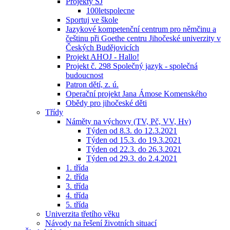
Projekty ŠJ
100letspolecne
Sportuj ve škole
Jazykové kompetenční centrum pro němčinu a
češtinu při Goethe centru Jihočeské univerzity v
Českých Budějovicích
Projekt AHOJ - Hallo!
Projekt č. 298 Společný jazyk - společná
budoucnost
Patron dětí, z. ú.
Operační projekt Jana Ámose Komenského
Obědy pro jihočeské děti
Třídy
Náměty na výchovy (TV, Pč, VV, Hv)
Týden od 8.3. do 12.3.2021
Týden od 15.3. do 19.3.2021
Týden od 22.3. do 26.3.2021
Týden od 29.3. do 2.4.2021
1. třída
2. třída
3. třída
4. třída
5. třída
Univerzita třetího věku
Návody na řešení životních situací