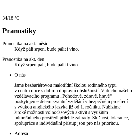
34/18 °C
Pranostiky
Pranostika na akt. měsíc
Když pálí srpen, bude pálit i víno.
Pranostika na akt. den
Když srpen pálí, bude pálit i víno.
O nás
Jsme bezbariérovou malotřídní školou rodinného typu
v centru obce s dobrou dopravní obslužností. V duchu našeho
vzdělávacího programu „Pohodově, zdravě, hravě“
poskytujeme dětem kvalitní vzdělání v bezpečném prostředí
s výukou anglického jazyka již od 1. ročníku. Nabízíme
široké možnosti volnočasových aktivit s využitím
mimořádného prostředí přilehlé zahrady. Slušnost, tolerance,
spolupráce a individuální přístup jsou pro nás prioritou.
Adresa