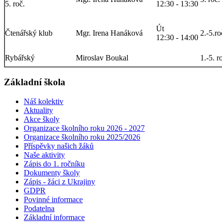
5. roč.
12:30 - 13:30
Út
Čtenářský klub
Mgr. Irena Hanáková
2.-5.ro
12:30 - 14:00
Rybářský
Miroslav Boukal
1.-5. r
Základní škola
Náš kolektiv
Aktuality
Akce školy
Organizace školního roku 2026 - 2027
Organizace školního roku 2025/2026
Příspěvky našich žáků
Naše aktivity
Zápis do 1. ročníku
Dokumenty školy
Zápis - žáci z Ukrajiny
GDPR
Povinné informace
Podatelna
Základní informace