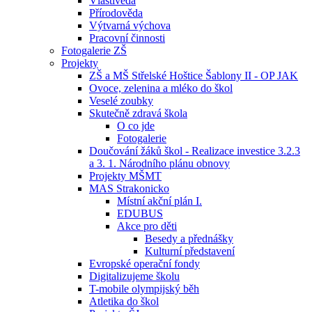
Vlastivěda
Přírodověda
Výtvarná výchova
Pracovní činnosti
Fotogalerie ZŠ
Projekty
ZŠ a MŠ Střelské Hoštice Šablony II - OP JAK
Ovoce, zelenina a mléko do škol
Veselé zoubky
Skutečně zdravá škola
O co jde
Fotogalerie
Doučování žáků škol - Realizace investice 3.2.3
a 3. 1. Národního plánu obnovy
Projekty MŠMT
MAS Strakonicko
Místní akční plán I.
EDUBUS
Akce pro děti
Besedy a přednášky
Kulturní představení
Evropské operační fondy
Digitalizujeme školu
T-mobile olympijský běh
Atletika do škol