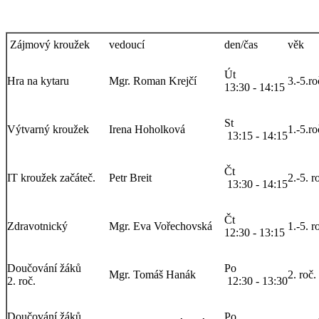
Zájmový kroužek
vedoucí
den/čas
věk
Út
Hra na kytaru
Mgr. Roman Krejčí
3.-5.ro
13:30 - 14:15
St
Výtvarný kroužek
Irena Hoholková
1.-5.ro
13:15 - 14:15
Čt
IT kroužek začáteč.
Petr Breit
2.-5. r
13:30 - 14:15
Čt
Zdravotnický
Mgr. Eva Vořechovská
1.-5. r
12:30 - 13:15
Doučování žáků
Po
Mgr. Tomáš Hanák
2. roč.
2. roč.
12:30 - 13:30
Doučování žáků
Po