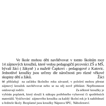
Ve škole mohou děti navštěvovat v tomto školním roce
14 zájmových kroužků, které vedou pedagogičtí prcovníci ZŠ a MŠ,
bývalí žáci ( žákyně ) a maželé Čapkovi - pedagogové z Katovic.
Jednotlivé kroužky jsou určeny dle náročnosti pro různé věkové
skupiny dětí a žáků. Žáci
se
přihlašují
na začátku školního roku
závazně, v pololetí mohou přestat
zájmový kroužek navštěvovat nebo se na něj nově přihlásit. Nepřítomnost
omlouvají rodiče. Za některé kroužky je
vybírán poplatek, který slouží k nákupu potřebného vybavení či spotřebních
materiálů. Vyúčtování zájmového kroužku za každý školní rok je k nahlédnutí
u ředitele školy. Bezplatné jsou kroužky Náprava SPU, Náboženství.