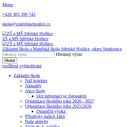
Menu
+420 383 399 745
skola@zsstrelskehostice.cz
ZŠ a MŠ Střelské Hoštice
Základní škola a Mateřská škola Střelské Hoštice,
okres Strakonice
Hledaný výraz
Hledat
rozšířené vyhledávání
Základní škola
Náš kolektiv
Aktuality
Akce školy
více informací ve fotogalerii
Organizace školního roku 2026 - 2027
Organizace školního roku 2025/2026
Distanční výuka
Příspěvky našich žáků
Naše aktivity
Zápis do 1. ročníku