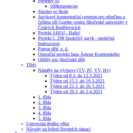
Projekty ŠJ
100letspolecne
Sportuj ve škole
Jazykové kompetenční centrum pro němčinu a
češtinu při Goethe centru Jihočeské univerzity v
Českých Budějovicích
Projekt AHOJ - Hallo!
Projekt č. 298 Společný jazyk - společná
budoucnost
Patron dětí, z. ú.
Operační projekt Jana Ámose Komenského
Obědy pro jihočeské děti
Třídy
Náměty na výchovy (TV, Pč, VV, Hv)
Týden od 8.3. do 12.3.2021
Týden od 15.3. do 19.3.2021
Týden od 22.3. do 26.3.2021
Týden od 29.3. do 2.4.2021
1. třída
2. třída
3. třída
4. třída
5. třída
Univerzita třetího věku
Návody na řešení životních situací