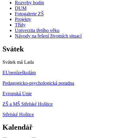
Rozvrhy hodin
DUM
Fotogalerie ZŠ
Projekty
Třídy
Univerzita třetího věku
Návody na řešení životních situací
Svátek
Svátek má
Lada
EUpenízeškolám
Pedagogicko-psychologická poradna
Evropská Unie
ZŠ a MŠ Střelské Hoštice
Střelské Hoštice
Kalendář