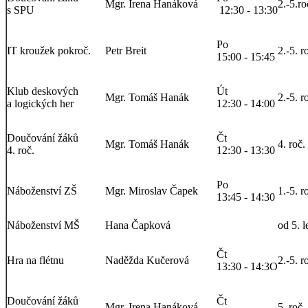
Mgr. Irena Hanáková
2.-5.ro
s SPU
12:30 - 13:30
Po
IT kroužek pokroč.
Petr Breit
2.-5. r
15:00 - 15:45
Klub deskových
Út
Mgr. Tomáš Hanák
2.-5. r
a logických her
12:30 - 14:00
Doučování žáků
Čt
Mgr. Tomáš Hanák
4. roč.
4. roč.
12:30 - 13:30
Po
Náboženství ZŠ
Mgr. Miroslav Čapek
1.-5. r
13:45 - 14:30
Náboženství MŠ
Hana Čapková
od 5. l
Čt
Hra na flétnu
Naděžda Kučerová
2.-5. r
13:30 - 14:3O
Doučování žáků
Čt
Mgr. Irena Hanáková
5. roč.