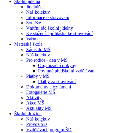
Školní jídelna
Jídelníček
Náš kolektiv
Informace o stravování
Soutěže
Vnitřní řád školní jídelny
Ke stažení - přihláška ke stravování
Vaříme
Mateřská škola
Zápis do MŠ
Náš kolektiv
Pro rodiče - den v MŠ
Organizační pokyny
Povinné předškolní vzdělávání
Platby v MŠ
Platby za stravování
Dokumenty a oznámení
Fotogalerie MŠ
Aktivity
Akce MŠ
Aktuality MŠ
Školní družina
Náš kolektiv
Provoz ŠD
Vzdělávací program ŠD