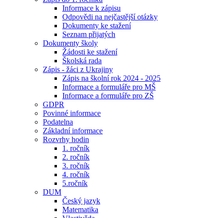
Informace k zápisu
Odpovědi na nejčastější otázky
Dokumenty ke stažení
Seznam přijatých
Dokumenty školy
Žádosti ke stažení
Školská rada
Zápis - žáci z Ukrajiny
Zápis na školní rok 2024 - 2025
Informace a formuláře pro MŠ
Informace a formuláře pro ZŠ
GDPR
Povinné informace
Podatelna
Základní informace
Rozvrhy hodin
1. ročník
2. ročník
3. ročník
4. ročník
5.ročník
DUM
Český jazyk
Matematika