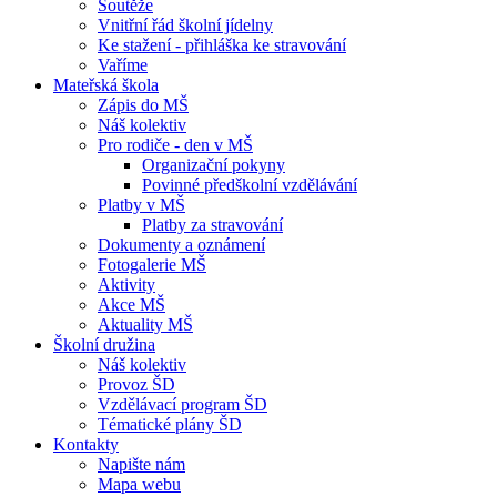
Soutěže
Vnitřní řád školní jídelny
Ke stažení - přihláška ke stravování
Vaříme
Mateřská škola
Zápis do MŠ
Náš kolektiv
Pro rodiče - den v MŠ
Organizační pokyny
Povinné předškolní vzdělávání
Platby v MŠ
Platby za stravování
Dokumenty a oznámení
Fotogalerie MŠ
Aktivity
Akce MŠ
Aktuality MŠ
Školní družina
Náš kolektiv
Provoz ŠD
Vzdělávací program ŠD
Tématické plány ŠD
Kontakty
Napište nám
Mapa webu