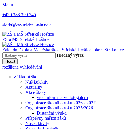
Menu
+420 383 399 745
skola@zsstrelskehostice.cz
ZŠ a MŠ Střelské Hoštice
Základní škola a Mateřská škola Střelské Hoštice,
okres Strakonice
Hledaný výraz
Hledat
rozšířené vyhledávání
Základní škola
Náš kolektiv
Aktuality
Akce školy
více informací ve fotogalerii
Organizace školního roku 2026 - 2027
Organizace školního roku 2025/2026
Distanční výuka
Příspěvky našich žáků
Naše aktivity
Zápis do 1. ročníku