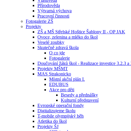
Vlastivěda
Přírodověda
Výtvarná výchova
Pracovní činnosti
Fotogalerie ZŠ
Projekty
ZŠ a MŠ Střelské Hoštice Šablony II - OP JAK
Ovoce, zelenina a mléko do škol
Veselé zoubky
Skutečně zdravá škola
O co jde
Fotogalerie
Doučování žáků škol - Realizace investice 3.2.3 a
Projekty MŠMT
MAS Strakonicko
Místní akční plán I.
EDUBUS
Akce pro děti
Besedy a přednášky
Kulturní představení
Evropské operační fondy
Digitalizujeme školu
T-mobile olympijský běh
Atletika do škol
Projekty ŠJ