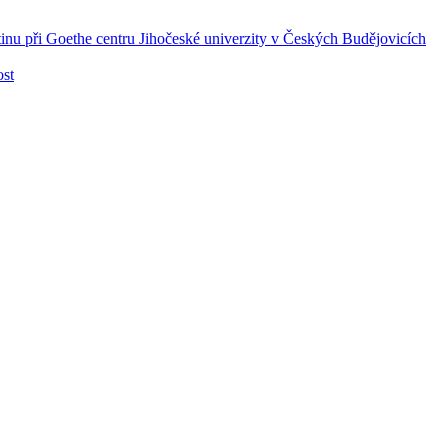
nu při Goethe centru Jihočeské univerzity v Českých Budějovicích
ost