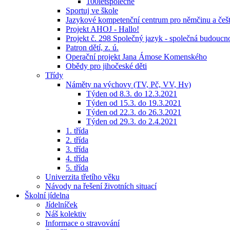
100letspolecne
Sportuj ve škole
Jazykové kompetenční centrum pro němčinu a češti
Projekt AHOJ - Hallo!
Projekt č. 298 Společný jazyk - společná budoucn
Patron dětí, z. ú.
Operační projekt Jana Ámose Komenského
Obědy pro jihočeské děti
Třídy
Náměty na výchovy (TV, Pč, VV, Hv)
Týden od 8.3. do 12.3.2021
Týden od 15.3. do 19.3.2021
Týden od 22.3. do 26.3.2021
Týden od 29.3. do 2.4.2021
1. třída
2. třída
3. třída
4. třída
5. třída
Univerzita třetího věku
Návody na řešení životních situací
Školní jídelna
Jídelníček
Náš kolektiv
Informace o stravování