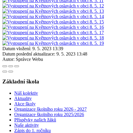
Datum vložení:
9. 5. 2023 13:39
Datum poslední aktualizace:
9. 5. 2023 13:48
Autor:
Správce Webu
Základní škola
Náš kolektiv
Aktuality
Akce školy
Organizace školního roku 2026 - 2027
Organizace školního roku 2025/2026
Příspěvky našich žáků
Naše aktivity
Zápis do 1. ročníku