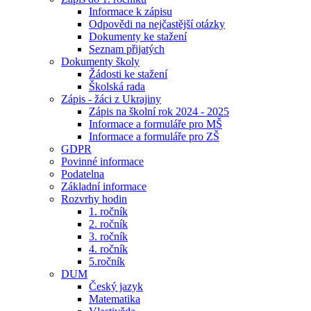
Informace k zápisu
Odpovědi na nejčastější otázky
Dokumenty ke stažení
Seznam přijatých
Dokumenty školy
Žádosti ke stažení
Školská rada
Zápis - žáci z Ukrajiny
Zápis na školní rok 2024 - 2025
Informace a formuláře pro MŠ
Informace a formuláře pro ZŠ
GDPR
Povinné informace
Podatelna
Základní informace
Rozvrhy hodin
1. ročník
2. ročník
3. ročník
4. ročník
5.ročník
DUM
Český jazyk
Matematika