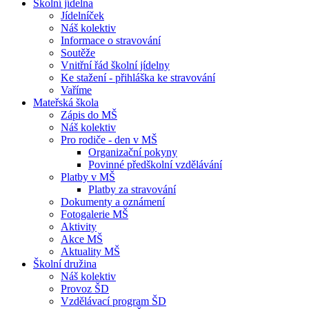
Školní jídelna
Jídelníček
Náš kolektiv
Informace o stravování
Soutěže
Vnitřní řád školní jídelny
Ke stažení - přihláška ke stravování
Vaříme
Mateřská škola
Zápis do MŠ
Náš kolektiv
Pro rodiče - den v MŠ
Organizační pokyny
Povinné předškolní vzdělávání
Platby v MŠ
Platby za stravování
Dokumenty a oznámení
Fotogalerie MŠ
Aktivity
Akce MŠ
Aktuality MŠ
Školní družina
Náš kolektiv
Provoz ŠD
Vzdělávací program ŠD