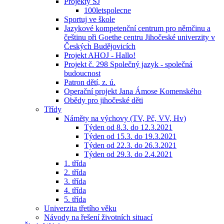
Projekty ŠJ
100letspolecne
Sportuj ve škole
Jazykové kompetenční centrum pro němčinu a
češtinu při Goethe centru Jihočeské univerzity v
Českých Budějovicích
Projekt AHOJ - Hallo!
Projekt č. 298 Společný jazyk - společná
budoucnost
Patron dětí, z. ú.
Operační projekt Jana Ámose Komenského
Obědy pro jihočeské děti
Třídy
Náměty na výchovy (TV, Pč, VV, Hv)
Týden od 8.3. do 12.3.2021
Týden od 15.3. do 19.3.2021
Týden od 22.3. do 26.3.2021
Týden od 29.3. do 2.4.2021
1. třída
2. třída
3. třída
4. třída
5. třída
Univerzita třetího věku
Návody na řešení životních situací