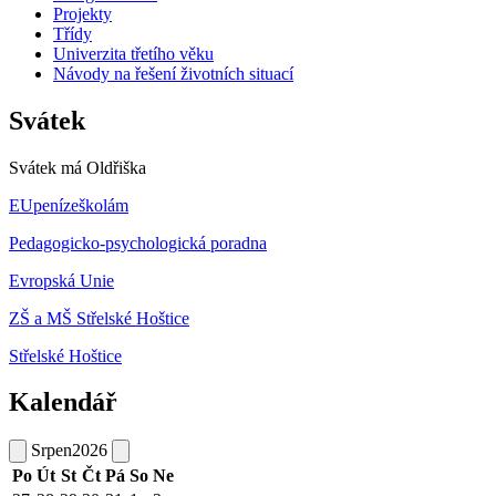
Projekty
Třídy
Univerzita třetího věku
Návody na řešení životních situací
Svátek
Svátek má
Oldřiška
EUpenízeškolám
Pedagogicko-psychologická poradna
Evropská Unie
ZŠ a MŠ Střelské Hoštice
Střelské Hoštice
Kalendář
Srpen
2026
Po
Út
St
Čt
Pá
So
Ne