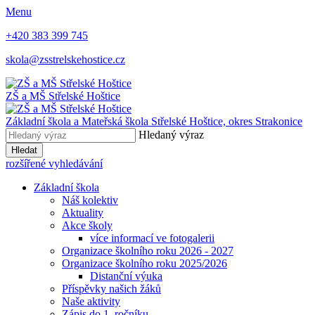
Menu
+420 383 399 745
skola@zsstrelskehostice.cz
ZŠ a MŠ Střelské Hoštice
Základní škola a Mateřská škola Střelské Hoštice,
okres Strakonice
Hledaný výraz
Hledat
rozšířené vyhledávání
Základní škola
Náš kolektiv
Aktuality
Akce školy
více informací ve fotogalerii
Organizace školního roku 2026 - 2027
Organizace školního roku 2025/2026
Distanční výuka
Příspěvky našich žáků
Naše aktivity
Zápis do 1. ročníku