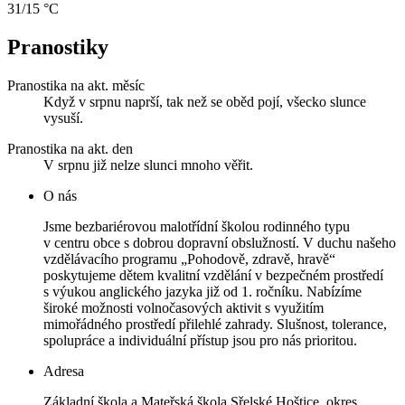
31/15 °C
Pranostiky
Pranostika na akt. měsíc
Když v srpnu naprší, tak než se oběd pojí, všecko slunce
vysuší.
Pranostika na akt. den
V srpnu již nelze slunci mnoho věřit.
O nás
Jsme bezbariérovou malotřídní školou rodinného typu
v centru obce s dobrou dopravní obslužností. V duchu našeho
vzdělávacího programu „Pohodově, zdravě, hravě“
poskytujeme dětem kvalitní vzdělání v bezpečném prostředí
s výukou anglického jazyka již od 1. ročníku. Nabízíme
široké možnosti volnočasových aktivit s využitím
mimořádného prostředí přilehlé zahrady. Slušnost, tolerance,
spolupráce a individuální přístup jsou pro nás prioritou.
Adresa
Základní škola a Mateřská škola Sřelské Hoštice, okres