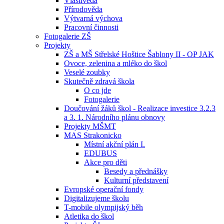
Vlastivěda
Přírodověda
Výtvarná výchova
Pracovní činnosti
Fotogalerie ZŠ
Projekty
ZŠ a MŠ Střelské Hoštice Šablony II - OP JAK
Ovoce, zelenina a mléko do škol
Veselé zoubky
Skutečně zdravá škola
O co jde
Fotogalerie
Doučování žáků škol - Realizace investice 3.2.3
a 3. 1. Národního plánu obnovy
Projekty MŠMT
MAS Strakonicko
Místní akční plán I.
EDUBUS
Akce pro děti
Besedy a přednášky
Kulturní představení
Evropské operační fondy
Digitalizujeme školu
T-mobile olympijský běh
Atletika do škol