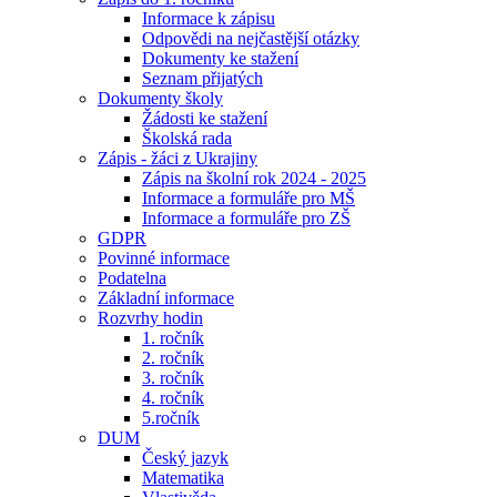
Informace k zápisu
Odpovědi na nejčastější otázky
Dokumenty ke stažení
Seznam přijatých
Dokumenty školy
Žádosti ke stažení
Školská rada
Zápis - žáci z Ukrajiny
Zápis na školní rok 2024 - 2025
Informace a formuláře pro MŠ
Informace a formuláře pro ZŠ
GDPR
Povinné informace
Podatelna
Základní informace
Rozvrhy hodin
1. ročník
2. ročník
3. ročník
4. ročník
5.ročník
DUM
Český jazyk
Matematika