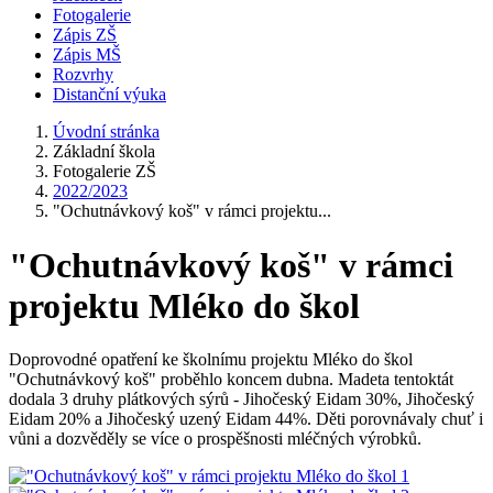
Fotogalerie
Zápis ZŠ
Zápis MŠ
Rozvrhy
Distanční výuka
Úvodní stránka
Základní škola
Fotogalerie ZŠ
2022/2023
"Ochutnávkový koš" v rámci projektu...
"Ochutnávkový koš" v rámci
projektu Mléko do škol
Doprovodné opatření ke školnímu projektu Mléko do škol
"Ochutnávkový koš" proběhlo koncem dubna. Madeta tentoktát
dodala 3 druhy plátkových sýrů - Jihočeský Eidam 30%, Jihočeský
Eidam 20% a Jihočeský uzený Eidam 44%. Děti porovnávaly chuť i
vůni a dozvěděly se více o prospěšnosti mléčných výrobků.