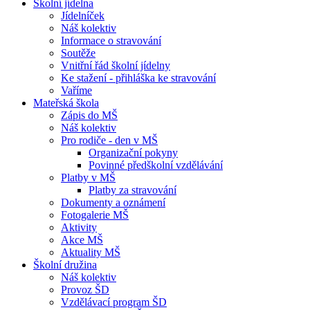
Školní jídelna
Jídelníček
Náš kolektiv
Informace o stravování
Soutěže
Vnitřní řád školní jídelny
Ke stažení - přihláška ke stravování
Vaříme
Mateřská škola
Zápis do MŠ
Náš kolektiv
Pro rodiče - den v MŠ
Organizační pokyny
Povinné předškolní vzdělávání
Platby v MŠ
Platby za stravování
Dokumenty a oznámení
Fotogalerie MŠ
Aktivity
Akce MŠ
Aktuality MŠ
Školní družina
Náš kolektiv
Provoz ŠD
Vzdělávací program ŠD