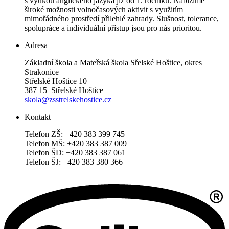
s výukou anglického jazyka již od 1. ročníku. Nabízíme
široké možnosti volnočasových aktivit s využitím
mimořádného prostředí přilehlé zahrady. Slušnost, tolerance,
spolupráce a individuální přístup jsou pro nás prioritou.
Adresa
Základní škola a Mateřská škola Sřelské Hoštice, okres
Strakonice
Střelské Hoštice 10
387 15 Střelské Hoštice
skola@zsstrelskehostice.cz
Kontakt
Telefon ZŠ: +420 383 399 745
Telefon MŠ: +420 383 387 009
Telefon ŠD: +420 383 387 061
Telefon ŠJ: +420 383 380 366