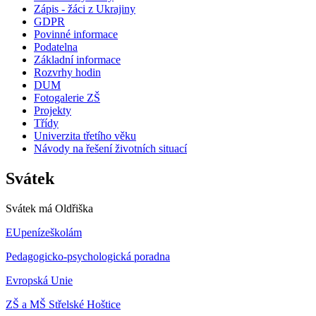
Zápis - žáci z Ukrajiny
GDPR
Povinné informace
Podatelna
Základní informace
Rozvrhy hodin
DUM
Fotogalerie ZŠ
Projekty
Třídy
Univerzita třetího věku
Návody na řešení životních situací
Svátek
Svátek má
Oldřiška
EUpenízeškolám
Pedagogicko-psychologická poradna
Evropská Unie
ZŠ a MŠ Střelské Hoštice