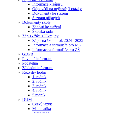
Informace k zápisu
Odpovědi na nejčastější otázky
Dokumenty ke stažení
Seznam přijatých
Dokumenty školy
Žádosti ke stažení
Školská rada
Zápis - žáci z Ukrajiny
Zápis na školní rok 2024 - 2025
Informace a formuláře pro MŠ
Informace a formuláře pro ZŠ
GDPR
Povinné informace
Podatelna
Základní informace
Rozvrhy hodin
1. ročník
2. ročník
3. ročník
4. ročník
5.ročník
DUM
Český jazyk
Matematika