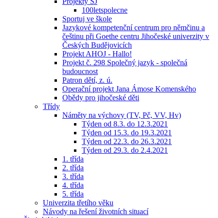
Projekty ŠJ
100letspolecne
Sportuj ve škole
Jazykové kompetenční centrum pro němčinu a
češtinu při Goethe centru Jihočeské univerzity v
Českých Budějovicích
Projekt AHOJ - Hallo!
Projekt č. 298 Společný jazyk - společná
budoucnost
Patron dětí, z. ú.
Operační projekt Jana Ámose Komenského
Obědy pro jihočeské děti
Třídy
Náměty na výchovy (TV, Pč, VV, Hv)
Týden od 8.3. do 12.3.2021
Týden od 15.3. do 19.3.2021
Týden od 22.3. do 26.3.2021
Týden od 29.3. do 2.4.2021
1. třída
2. třída
3. třída
4. třída
5. třída
Univerzita třetího věku
Návody na řešení životních situací