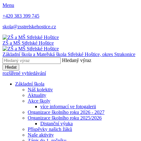
Menu
+420 383 399 745
skola@zsstrelskehostice.cz
ZŠ a MŠ Střelské Hoštice
Základní škola a Mateřská škola Střelské Hoštice,
okres Strakonice
Hledaný výraz
Hledat
rozšířené vyhledávání
Základní škola
Náš kolektiv
Aktuality
Akce školy
více informací ve fotogalerii
Organizace školního roku 2026 - 2027
Organizace školního roku 2025/2026
Distanční výuka
Příspěvky našich žáků
Naše aktivity
Zápis do 1. ročníku