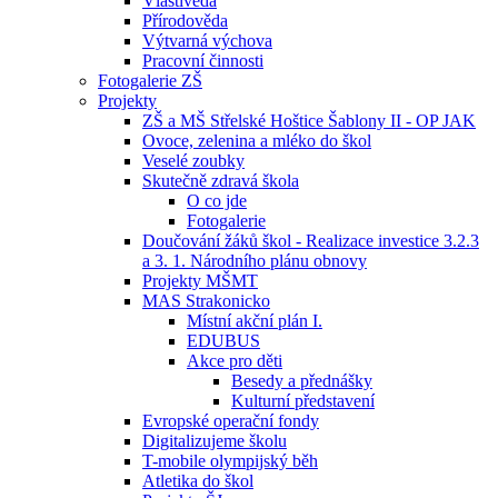
Vlastivěda
Přírodověda
Výtvarná výchova
Pracovní činnosti
Fotogalerie ZŠ
Projekty
ZŠ a MŠ Střelské Hoštice Šablony II - OP JAK
Ovoce, zelenina a mléko do škol
Veselé zoubky
Skutečně zdravá škola
O co jde
Fotogalerie
Doučování žáků škol - Realizace investice 3.2.3
a 3. 1. Národního plánu obnovy
Projekty MŠMT
MAS Strakonicko
Místní akční plán I.
EDUBUS
Akce pro děti
Besedy a přednášky
Kulturní představení
Evropské operační fondy
Digitalizujeme školu
T-mobile olympijský běh
Atletika do škol