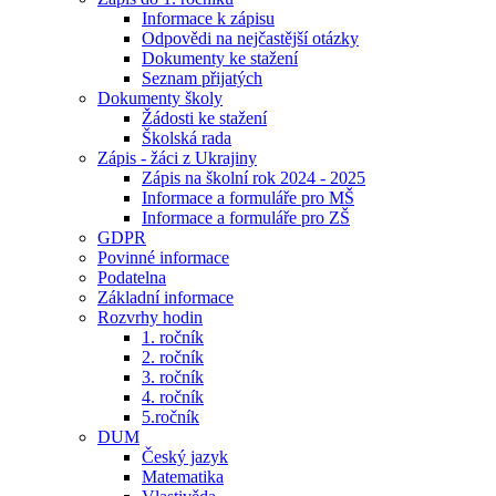
Informace k zápisu
Odpovědi na nejčastější otázky
Dokumenty ke stažení
Seznam přijatých
Dokumenty školy
Žádosti ke stažení
Školská rada
Zápis - žáci z Ukrajiny
Zápis na školní rok 2024 - 2025
Informace a formuláře pro MŠ
Informace a formuláře pro ZŠ
GDPR
Povinné informace
Podatelna
Základní informace
Rozvrhy hodin
1. ročník
2. ročník
3. ročník
4. ročník
5.ročník
DUM
Český jazyk
Matematika