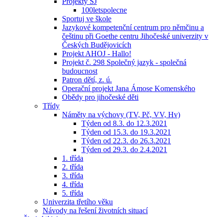
Projekty ŠJ
100letspolecne
Sportuj ve škole
Jazykové kompetenční centrum pro němčinu a
češtinu při Goethe centru Jihočeské univerzity v
Českých Budějovicích
Projekt AHOJ - Hallo!
Projekt č. 298 Společný jazyk - společná
budoucnost
Patron dětí, z. ú.
Operační projekt Jana Ámose Komenského
Obědy pro jihočeské děti
Třídy
Náměty na výchovy (TV, Pč, VV, Hv)
Týden od 8.3. do 12.3.2021
Týden od 15.3. do 19.3.2021
Týden od 22.3. do 26.3.2021
Týden od 29.3. do 2.4.2021
1. třída
2. třída
3. třída
4. třída
5. třída
Univerzita třetího věku
Návody na řešení životních situací