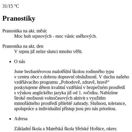
31/15 °C
Pranostiky
Pranostika na akt. měsíc
Moc hub srpnových - moc vánic sněhových.
Pranostika na akt. den
V srpnu již nelze slunci mnoho věřit.
O nás
Jsme bezbariérovou malotřídní školou rodinného typu
v centru obce s dobrou dopravní obslužností. V duchu našeho
vzdělávacího programu „Pohodově, zdravě, hravě“
poskytujeme dětem kvalitní vzdělání v bezpečném prostředí
s výukou anglického jazyka již od 1. ročníku. Nabízíme
široké možnosti volnočasových aktivit s využitím
mimořádného prostředí přilehlé zahrady. Slušnost, tolerance,
spolupráce a individuální přístup jsou pro nás prioritou.
Adresa
Základní škola a Mateřská škola Sřelské Hoštice, okres