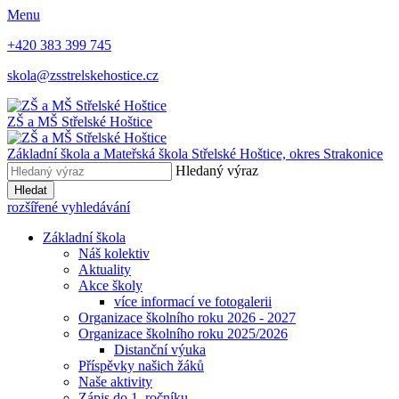
Menu
+420 383 399 745
skola@zsstrelskehostice.cz
ZŠ a MŠ Střelské Hoštice
Základní škola a Mateřská škola Střelské Hoštice,
okres Strakonice
Hledaný výraz
Hledat
rozšířené vyhledávání
Základní škola
Náš kolektiv
Aktuality
Akce školy
více informací ve fotogalerii
Organizace školního roku 2026 - 2027
Organizace školního roku 2025/2026
Distanční výuka
Příspěvky našich žáků
Naše aktivity
Zápis do 1. ročníku