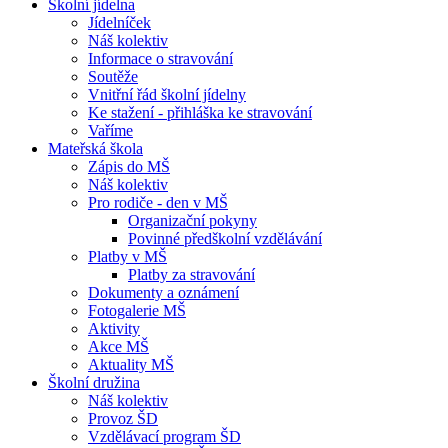
Školní jídelna
Jídelníček
Náš kolektiv
Informace o stravování
Soutěže
Vnitřní řád školní jídelny
Ke stažení - přihláška ke stravování
Vaříme
Mateřská škola
Zápis do MŠ
Náš kolektiv
Pro rodiče - den v MŠ
Organizační pokyny
Povinné předškolní vzdělávání
Platby v MŠ
Platby za stravování
Dokumenty a oznámení
Fotogalerie MŠ
Aktivity
Akce MŠ
Aktuality MŠ
Školní družina
Náš kolektiv
Provoz ŠD
Vzdělávací program ŠD