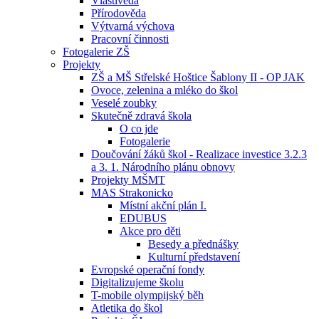
Vlastivěda
Přírodověda
Výtvarná výchova
Pracovní činnosti
Fotogalerie ZŠ
Projekty
ZŠ a MŠ Střelské Hoštice Šablony II - OP JAK
Ovoce, zelenina a mléko do škol
Veselé zoubky
Skutečně zdravá škola
O co jde
Fotogalerie
Doučování žáků škol - Realizace investice 3.2.3
a 3. 1. Národního plánu obnovy
Projekty MŠMT
MAS Strakonicko
Místní akční plán I.
EDUBUS
Akce pro děti
Besedy a přednášky
Kulturní představení
Evropské operační fondy
Digitalizujeme školu
T-mobile olympijský běh
Atletika do škol