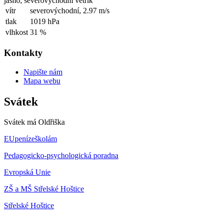
jasno, severovýchodní větřík
vítr
severovýchodní,
2.97 m/s
tlak
1019 hPa
vlhkost
31 %
Kontakty
Napište nám
Mapa webu
Svátek
Svátek má
Oldřiška
EUpenízeškolám
Pedagogicko-psychologická poradna
Evropská Unie
ZŠ a MŠ Střelské Hoštice
Střelské Hoštice