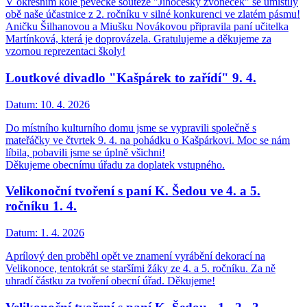
V okresním kole pěvecké soutěže "Jihočeský zvoneček" se umístily
obě naše účastnice z 2. ročníku v silné konkurenci ve zlatém pásmu!
Aničku Šilhanovou a Miušku Novákovou připravila paní učitelka
Martínková, která je doprovázela. Gratulujeme a děkujeme za
vzornou reprezentaci školy!
Loutkové divadlo "Kašpárek to zařídí" 9. 4.
Datum:
10. 4. 2026
Do místního kulturního domu jsme se vypravili společně s
mateřáčky ve čtvrtek 9. 4. na pohádku o Kašpárkovi. Moc se nám
líbila, pobavili jsme se úplně všichni!
Děkujeme obecnímu úřadu za doplatek vstupného.
Velikonoční tvoření s paní K. Šedou ve 4. a 5.
ročníku 1. 4.
Datum:
1. 4. 2026
Aprílový den proběhl opět ve znamení vyrábění dekorací na
Velikonoce, tentokrát se staršími žáky ze 4. a 5. ročníku. Za ně
uhradí částku za tvoření obecní úřad. Děkujeme!