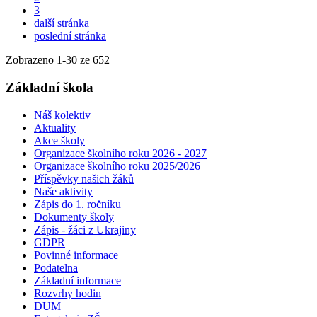
3
další stránka
poslední stránka
Zobrazeno
1
-
30
ze 652
Základní škola
Náš kolektiv
Aktuality
Akce školy
Organizace školního roku 2026 - 2027
Organizace školního roku 2025/2026
Příspěvky našich žáků
Naše aktivity
Zápis do 1. ročníku
Dokumenty školy
Zápis - žáci z Ukrajiny
GDPR
Povinné informace
Podatelna
Základní informace
Rozvrhy hodin
DUM