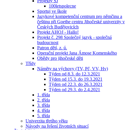
Projekty ŠJ
100letspolecne
Sportuj ve škole
Jazykové kompetenční centrum pro němčinu a
češtinu při Goethe centru Jihočeské univerzity v
Českých Budějovicích
Projekt AHOJ - Hallo!
Projekt č. 298 Společný jazyk - společná
budoucnost
Patron dětí, z. ú.
Operační projekt Jana Ámose Komenského
Obědy pro jihočeské děti
Třídy
Náměty na výchovy (TV, Pč, VV, Hv)
Týden od 8.3. do 12.3.2021
Týden od 15.3. do 19.3.2021
Týden od 22.3. do 26.3.2021
Týden od 29.3. do 2.4.2021
1. třída
2. třída
3. třída
4. třída
5. třída
Univerzita třetího věku
Návody na řešení životních situací