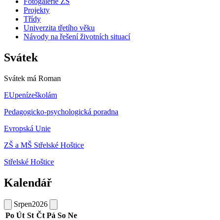
Fotogalerie ZŠ
Projekty
Třídy
Univerzita třetího věku
Návody na řešení životních situací
Svátek
Svátek má
Roman
EUpenízeškolám
Pedagogicko-psychologická poradna
Evropská Unie
ZŠ a MŠ Střelské Hoštice
Střelské Hoštice
Kalendář
Srpen
2026
Po
Út
St
Čt
Pá
So
Ne