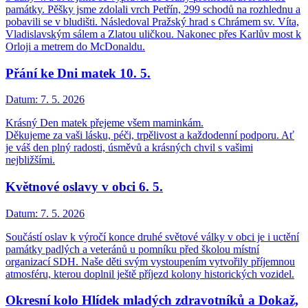
památky. Pěšky jsme zdolali vrch Petřín, 299 schodů na rozhlednu a
pobavili se v bludišti. Následoval Pražský hrad s Chrámem sv. Víta,
Vladislavským sálem a Zlatou uličkou. Nakonec přes Karlův most k
Orloji a metrem do McDonaldu.
Přání ke Dni matek 10. 5.
Datum:
7. 5. 2026
Krásný Den matek přejeme všem maminkám.
Děkujeme za vaši lásku, péči, trpělivost a každodenní podporu. Ať
je váš den plný radosti, úsměvů a krásných chvil s vašimi
nejbližšími.
Květnové oslavy v obci 6. 5.
Datum:
7. 5. 2026
Součástí oslav k výročí konce druhé světové války v obci je i uctění
památky padlých a veteránů u pomníku před školou místní
organizací SDH. Naše děti svým vystoupením vytvořily příjemnou
atmosféru, kterou doplnil ještě příjezd kolony historických vozidel.
Okresní kolo Hlídek mladých zdravotníků a Dokaž,