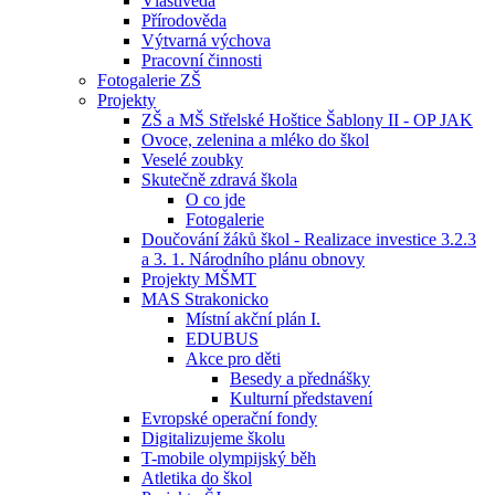
Vlastivěda
Přírodověda
Výtvarná výchova
Pracovní činnosti
Fotogalerie ZŠ
Projekty
ZŠ a MŠ Střelské Hoštice Šablony II - OP JAK
Ovoce, zelenina a mléko do škol
Veselé zoubky
Skutečně zdravá škola
O co jde
Fotogalerie
Doučování žáků škol - Realizace investice 3.2.3
a 3. 1. Národního plánu obnovy
Projekty MŠMT
MAS Strakonicko
Místní akční plán I.
EDUBUS
Akce pro děti
Besedy a přednášky
Kulturní představení
Evropské operační fondy
Digitalizujeme školu
T-mobile olympijský běh
Atletika do škol