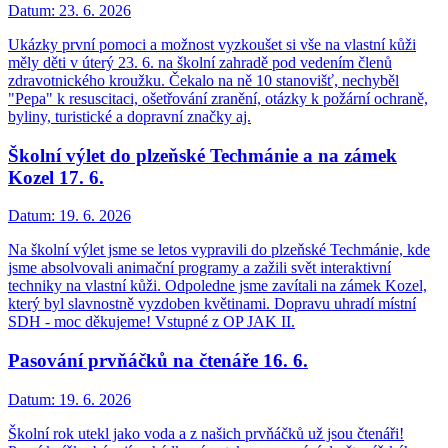
Datum:
23. 6. 2026
Ukázky první pomoci a možnost vyzkoušet si vše na vlastní kůži
měly děti v úterý 23. 6. na školní zahradě pod vedením členů
zdravotnického kroužku. Čekalo na ně 10 stanovišť, nechyběl
"Pepa" k resuscitaci, ošetřování zranění, otázky k požární ochraně,
byliny, turistické a dopravní značky aj.
Školní výlet do plzeňské Techmánie a na zámek
Kozel 17. 6.
Datum:
19. 6. 2026
Na školní výlet jsme se letos vypravili do plzeňské Techmánie, kde
jsme absolvovali animační programy a zažili svět interaktivní
techniky na vlastní kůži. Odpoledne jsme zavítali na zámek Kozel,
který byl slavnostně vyzdoben květinami. Dopravu uhradí místní
SDH - moc děkujeme! Vstupné z OP JAK II.
Pasování prvňáčků na čtenáře 16. 6.
Datum:
19. 6. 2026
Školní rok utekl jako voda a z našich prvňáčků už jsou čtenáři!