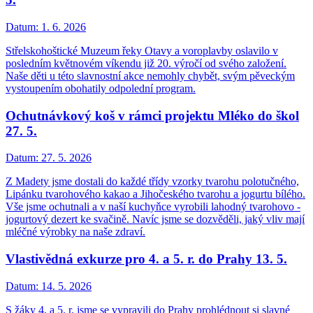
Datum:
1. 6. 2026
Střelskohoštické Muzeum řeky Otavy a voroplavby oslavilo v
posledním květnovém víkendu již 20. výročí od svého založení.
Naše děti u této slavnostní akce nemohly chybět, svým pěveckým
vystoupením obohatily odpolední program.
Ochutnávkový koš v rámci projektu Mléko do škol
27. 5.
Datum:
27. 5. 2026
Z Madety jsme dostali do každé třídy vzorky tvarohu polotučného,
Lipánku tvarohového kakao a Jihočeského tvarohu a jogurtu bílého.
Vše jsme ochutnali a v naší kuchyňce vyrobili lahodný tvarohovo -
jogurtový dezert ke svačině. Navíc jsme se dozvěděli, jaký vliv mají
mléčné výrobky na naše zdraví.
Vlastivědná exkurze pro 4. a 5. r. do Prahy 13. 5.
Datum:
14. 5. 2026
S žáky 4. a 5. r. jsme se vypravili do Prahy prohlédnout si slavné