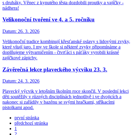
s druháky. Věnec z kynutého těsta dozdobili proutky a vajíčky -
nádhera!
Velikonoční tvoření ve 4. a 5. ročníku
Datum:
26. 3. 2026
Velikonoční tradice kombinují křesťanské oslavy s lidovými zvyky,
které vítají jaro. I my ve škole si některé zvyky připomínáme a
doplňujeme výtvarničením - čtvrťáci s páťáky vyrobili krásné
zajíčkové zápichy.
Závěrečná lekce plaveckého výcviku 23. 3.
Datum:
24. 3. 2026
Plavecký výcvik v letošním školním roce skončil. V poslední lekci
děti soutěžily v různých disciplínách jednotlivě i ve dvojicích a
nakonec si zařádily v bazénu se svými hračkami, stříkacími
pistolkami apod.
první stránka
předchozí stránka
1
2