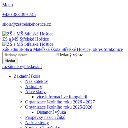
Menu
+420 383 399 745
skola@zsstrelskehostice.cz
ZŠ a MŠ Střelské Hoštice
Základní škola a Mateřská škola Střelské Hoštice,
okres Strakonice
Hledaný výraz
Hledat
rozšířené vyhledávání
Základní škola
Náš kolektiv
Aktuality
Akce školy
více informací ve fotogalerii
Organizace školního roku 2026 - 2027
Organizace školního roku 2025/2026
Distanční výuka
Příspěvky našich žáků
Naše aktivity
Zápis do 1. ročníku