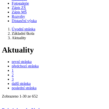
Fotogalerie
Zápis ZŠ
Zápis MŠ
Rozvrhy
Distanční výuka
Úvodní stránka
Základní škola
Aktuality
Aktuality
první stránka
předchozí stránka
1
2
3
další stránka
poslední stránka
Zobrazeno
1
-
30
ze 652