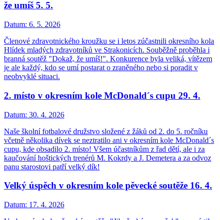
že umíš 5. 5.
Datum:
6. 5. 2026
Členové zdravotnického kroužku se i letos zúčastnili okresního kola
Hlídek mladých zdravotníků ve Strakonicích. Souběžně proběhla i
branná soutěž "Dokaž, že umíš!". Konkurence byla veliká, vítězem
je ale každý, kdo se umí postarat o zraněného nebo si poradit v
neobvyklé situaci.
2. místo v okresním kole McDonald´s cupu 29. 4.
Datum:
30. 4. 2026
Naše školní fotbalové družstvo složené z žáků od 2. do 5. ročníku
včetně několika dívek se neztratilo ani v okresním kole McDonald´s
cupu, kde obsadilo 2. místo! Všem účastníkům z řad dětí, ale i za
kaučování hoštických trenérů M. Kokrdy a J. Demetera a za odvoz
panu starostovi patří velký dík!
Velký úspěch v okresním kole pěvecké soutěže 16. 4.
Datum:
17. 4. 2026