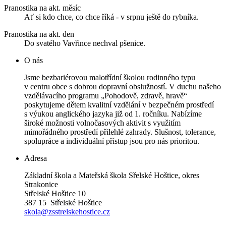
Pranostika na akt. měsíc
Ať si kdo chce, co chce říká - v srpnu ještě do rybníka.
Pranostika na akt. den
Do svatého Vavřince nechval pšenice.
O nás
Jsme bezbariérovou malotřídní školou rodinného typu
v centru obce s dobrou dopravní obslužností. V duchu našeho
vzdělávacího programu „Pohodově, zdravě, hravě“
poskytujeme dětem kvalitní vzdělání v bezpečném prostředí
s výukou anglického jazyka již od 1. ročníku. Nabízíme
široké možnosti volnočasových aktivit s využitím
mimořádného prostředí přilehlé zahrady. Slušnost, tolerance,
spolupráce a individuální přístup jsou pro nás prioritou.
Adresa
Základní škola a Mateřská škola Sřelské Hoštice, okres
Strakonice
Střelské Hoštice 10
387 15 Střelské Hoštice
skola@zsstrelskehostice.cz