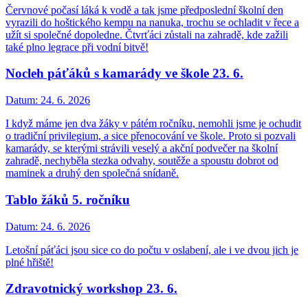
Červnové počasí láká k vodě a tak jsme předposlední školní den
vyrazili do hoštického kempu na nanuka, trochu se ochladit v řece a
užít si společné dopoledne. Čtvrťáci zůstali na zahradě, kde zažili
také plno legrace při vodní bitvě!
Nocleh páťáků s kamarády ve škole 23. 6.
Datum:
24. 6. 2026
I když máme jen dva žáky v pátém ročníku, nemohli jsme je ochudit
o tradiční privilegium, a sice přenocování ve škole. Proto si pozvali
kamarády, se kterými strávili veselý a akční podvečer na školní
zahradě, nechyběla stezka odvahy, soutěže a spoustu dobrot od
maminek a druhý den společná snídaně.
Tablo žáků 5. ročníku
Datum:
24. 6. 2026
Letošní páťáci jsou sice co do počtu v oslabení, ale i ve dvou jich je
plné hřiště!
Zdravotnický workshop 23. 6.