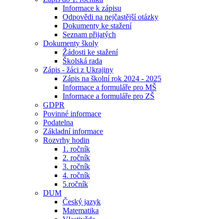
Informace k zápisu
Odpovědi na nejčastější otázky
Dokumenty ke stažení
Seznam přijatých
Dokumenty školy
Žádosti ke stažení
Školská rada
Zápis - žáci z Ukrajiny
Zápis na školní rok 2024 - 2025
Informace a formuláře pro MŠ
Informace a formuláře pro ZŠ
GDPR
Povinné informace
Podatelna
Základní informace
Rozvrhy hodin
1. ročník
2. ročník
3. ročník
4. ročník
5.ročník
DUM
Český jazyk
Matematika