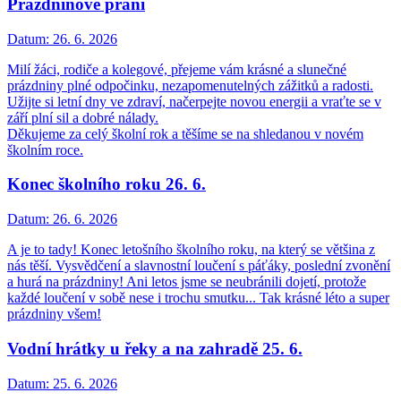
Prázdninové přání
Datum:
26. 6. 2026
Milí žáci, rodiče a kolegové, přejeme vám krásné a slunečné
prázdniny plné odpočinku, nezapomenutelných zážitků a radosti.
Užijte si letní dny ve zdraví, načerpejte novou energii a vraťte se v
září plní sil a dobré nálady.
Děkujeme za celý školní rok a těšíme se na shledanou v novém
školním roce.
Konec školního roku 26. 6.
Datum:
26. 6. 2026
A je to tady! Konec letošního školního roku, na který se většina z
nás těší. Vysvědčení a slavnostní loučení s páťáky, poslední zvonění
a hurá na prázdniny! Ani letos jsme se neubránili dojetí, protože
každé loučení v sobě nese i trochu smutku... Tak krásné léto a super
prázdniny všem!
Vodní hrátky u řeky a na zahradě 25. 6.
Datum:
25. 6. 2026