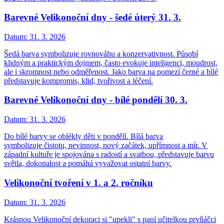
Barevné Velikonoční dny - šedé úterý 31. 3.
Datum:
31. 3. 2026
Šedá barva symbolizuje rovnováhu a konzervativnost. Působí
klidným a praktickým dojmem, často evokuje inteligenci, moudrost,
ale i skromnost nebo odměřenost. Jako barva na pomezí černé a bílé
představuje kompromis, klid, tvořivost a léčení.
Barevné Velikonoční dny - bílé pondělí 30. 3.
Datum:
31. 3. 2026
Do bílé barvy se oblékly děti v pondělí. Bílá barva
symbolizuje čistotu, nevinnost, nový začátek, upřímnost a mír. V
západní kultuře je spojována s radostí a svatbou, představuje barvu
světla, dokonalost a pomáhá vyvažovat ostatní barvy.
Velikonoční tvoření v 1. a 2. ročníku
Datum:
31. 3. 2026
Krásnou Velikonoční dekoraci si "upekli" s paní učitelkou prvňáčci