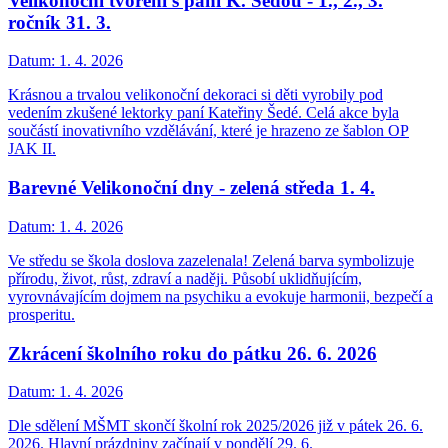
Velikonoční tvoření s paní K. Šedou - 1., 2., 3.
ročník 31. 3.
Datum:
1. 4. 2026
Krásnou a trvalou velikonoční dekoraci si děti vyrobily pod
vedením zkušené lektorky paní Kateřiny Šedé. Celá akce byla
součástí inovativního vzdělávání, které je hrazeno ze šablon OP
JAK II.
Barevné Velikonoční dny - zelená středa 1. 4.
Datum:
1. 4. 2026
Ve středu se škola doslova zazelenala! Zelená barva symbolizuje
přírodu, život, růst, zdraví a naději. Působí uklidňujícím,
vyrovnávajícím dojmem na psychiku a evokuje harmonii, bezpečí a
prosperitu.
Zkrácení školního roku do pátku 26. 6. 2026
Datum:
1. 4. 2026
Dle sdělení MŠMT skončí školní rok 2025/2026 již v pátek 26. 6.
2026. Hlavní prázdniny začínají v pondělí 29. 6.