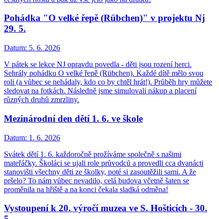
Pohádka "O velké řepě (Rübchen)" v projektu Nj
29. 5.
Datum:
5. 6. 2026
V pátek se lekce NJ opravdu povedla - děti jsou rození herci.
Sehrály pohádku O velké řepě (Rübchen). Každé dítě mělo svou
roli (a vůbec se nehádaly, kdo co by chtěl hrát!). Průběh hry můžete
sledovat na fotkách. Následně jsme simulovali nákup a placení
různých druhů zmrzliny.
Mezinárodní den dětí 1. 6. ve škole
Datum:
1. 6. 2026
Svátek dětí 1. 6. každoročně prožíváme společně s našimi
mateřáčky. Školáci se ujali role průvodců a provedli cca dvanácti
stanovišti všechny děti ze školky, poté si zasoutěžili sami. A že
pršelo? To nám vůbec nevadilo, celá budova včetně šaten se
proměnila na hřiště a na konci čekala sladká odměna!
Vystoupení k 20. výročí muzea ve S. Hošticích - 30.
5.