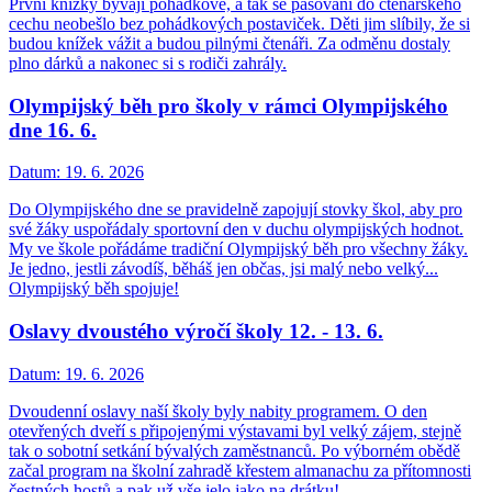
První knížky bývají pohádkové, a tak se pasování do čtenářského
cechu neobešlo bez pohádkových postaviček. Děti jim slíbily, že si
budou knížek vážit a budou pilnými čtenáři. Za odměnu dostaly
plno dárků a nakonec si s rodiči zahrály.
Olympijský běh pro školy v rámci Olympijského
dne 16. 6.
Datum:
19. 6. 2026
Do Olympijského dne se pravidelně zapojují stovky škol, aby pro
své žáky uspořádaly sportovní den v duchu olympijských hodnot.
My ve škole pořádáme tradiční Olympijský běh pro všechny žáky.
Je jedno, jestli závodíš, běháš jen občas, jsi malý nebo velký...
Olympijský běh spojuje!
Oslavy dvoustého výročí školy 12. - 13. 6.
Datum:
19. 6. 2026
Dvoudenní oslavy naší školy byly nabity programem. O den
otevřených dveří s připojenými výstavami byl velký zájem, stejně
tak o sobotní setkání bývalých zaměstnanců. Po výborném obědě
začal program na školní zahradě křestem almanachu za přítomnosti
čestných hostů a pak už vše jelo jako na drátku!