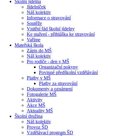
Školní jídelna
Jídelníček
Náš kolektiv
Informace o stravování
Soutěže
Vnitřní řád školní jídelny
Ke stažení - přihláška ke stravování
Vaříme
Mateřská škola
Zápis do MŠ
Náš kolektiv
Pro rodiče - den v MŠ
Organizační pokyny
Povinné předškolní vzdělávání
Platby v MŠ
Platby za stravování
Dokumenty a oznámení
Fotogalerie MŠ
Aktivity
Akce MŠ
Aktuality MŠ
Školní družina
Náš kolektiv
Provoz ŠD
Vzdělávací program ŠD