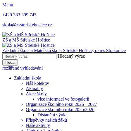
Menu
+420 383 399 745
skola@zsstrelskehostice.cz
ZŠ a MŠ Střelské Hoštice
Základní škola a Mateřská škola Střelské Hoštice,
okres Strakonice
Hledaný výraz
Hledat
rozšířené vyhledávání
Základní škola
Náš kolektiv
Aktuality
Akce školy
více informací ve fotogalerii
Organizace školního roku 2026 - 2027
Organizace školního roku 2025/2026
Distanční výuka
Příspěvky našich žáků
Naše aktivity
Zápis do 1. ročníku