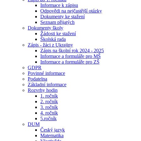
Informace k zápisu
Odpovědi na nejčastější otázky
Dokumenty ke stažení
Seznam přijatých
Dokumenty školy
Žádosti ke stažení
Školská rada
Zápis - žáci z Ukrajiny
Zápis na školní rok 2024 - 2025
Informace a formuláře pro MŠ
Informace a formuláře pro ZŠ
GDPR
Povinné informace
Podatelna
Základní informace
Rozvrhy hodin
1. ročník
2. ročník
3. ročník
4. ročník
5.ročník
DUM
Český jazyk
Matematika