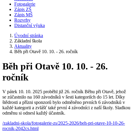
Fotogalerie
Zápis ZŠ
Zápis MŠ
Rozvrhy
Distanční výuka
Úvodní stránka
Základní škola
Aktuality
Běh při Otavě 10. 10. - 26. ročník
Běh při Otavě 10. 10. - 26.
ročník
V pátek 10. 10. 2025 proběhl již 26. ročník Běhu při Otavě, jehož
se zúčastnilo na 160 závodníků v šesti kategoriích do 15 let. Díky
štědrosti a přízni sponzorů bylo odměněno prvních 6 závodníků v
každé kategorii a zvlášť také první 4 závodníci z naší školy. Sladkou
odměnu si odnesl každý účastník.
/zakladni-skola/fotogalerie-zs/2025-2026/beh-pri-otave-10-10-26-
rocnik-2042cs.html