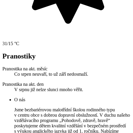
31/15 °C
Pranostiky
Pranostika na akt. měsíc
Co srpen neuvaří, to už září nedosmaží.
Pranostika na akt. den
V srpnu již nelze slunci mnoho věřit.
O nás
Jsme bezbariérovou malotřídní školou rodinného typu
v centru obce s dobrou dopravní obslužností. V duchu našeho
vzdělávacího programu „Pohodově, zdravě, hravě“
poskytujeme dětem kvalitní vzdělání v bezpečném prostředí
s výukou anglického jazyka již od 1. ročníku. Nabízíme