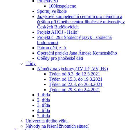
Projekty ŠJ
100letspolecne
Sportuj ve škole
Jazykové kompetenční centrum pro němčinu a
češtinu při Goethe centru Jihočeské univerzity v
Českých Budějovicích
Projekt AHOJ - Hallo!
Projekt č. 298 Společný jazyk - společná
budoucnost
Patron dětí, z. ú.
Operační projekt Jana Ámose Komenského
Obědy pro jihočeské děti
Třídy
Náměty na výchovy (TV, Pč, VV, Hv)
Týden od 8.3. do 12.3.2021
Týden od 15.3. do 19.3.2021
Týden od 22.3. do 26.3.2021
Týden od 29.3. do 2.4.2021
1. třída
2. třída
3. třída
4. třída
5. třída
Univerzita třetího věku
Návody na řešení životních situací