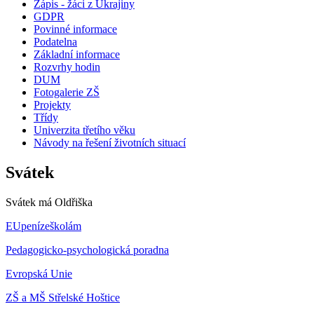
Zápis - žáci z Ukrajiny
GDPR
Povinné informace
Podatelna
Základní informace
Rozvrhy hodin
DUM
Fotogalerie ZŠ
Projekty
Třídy
Univerzita třetího věku
Návody na řešení životních situací
Svátek
Svátek má
Oldřiška
EUpenízeškolám
Pedagogicko-psychologická poradna
Evropská Unie
ZŠ a MŠ Střelské Hoštice