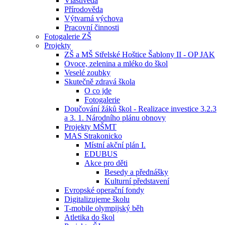
Vlastivěda
Přírodověda
Výtvarná výchova
Pracovní činnosti
Fotogalerie ZŠ
Projekty
ZŠ a MŠ Střelské Hoštice Šablony II - OP JAK
Ovoce, zelenina a mléko do škol
Veselé zoubky
Skutečně zdravá škola
O co jde
Fotogalerie
Doučování žáků škol - Realizace investice 3.2.3
a 3. 1. Národního plánu obnovy
Projekty MŠMT
MAS Strakonicko
Místní akční plán I.
EDUBUS
Akce pro děti
Besedy a přednášky
Kulturní představení
Evropské operační fondy
Digitalizujeme školu
T-mobile olympijský běh
Atletika do škol