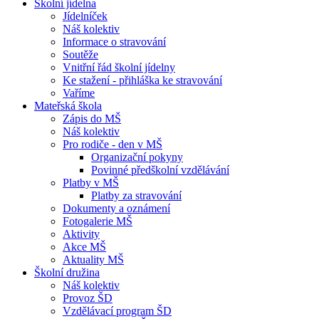
Školní jídelna
Jídelníček
Náš kolektiv
Informace o stravování
Soutěže
Vnitřní řád školní jídelny
Ke stažení - přihláška ke stravování
Vaříme
Mateřská škola
Zápis do MŠ
Náš kolektiv
Pro rodiče - den v MŠ
Organizační pokyny
Povinné předškolní vzdělávání
Platby v MŠ
Platby za stravování
Dokumenty a oznámení
Fotogalerie MŠ
Aktivity
Akce MŠ
Aktuality MŠ
Školní družina
Náš kolektiv
Provoz ŠD
Vzdělávací program ŠD