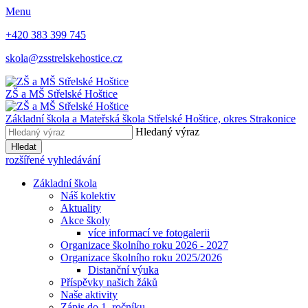
Menu
+420 383 399 745
skola@zsstrelskehostice.cz
ZŠ a MŠ Střelské Hoštice
Základní škola a Mateřská škola Střelské Hoštice,
okres Strakonice
Hledaný výraz
Hledat
rozšířené vyhledávání
Základní škola
Náš kolektiv
Aktuality
Akce školy
více informací ve fotogalerii
Organizace školního roku 2026 - 2027
Organizace školního roku 2025/2026
Distanční výuka
Příspěvky našich žáků
Naše aktivity
Zápis do 1. ročníku