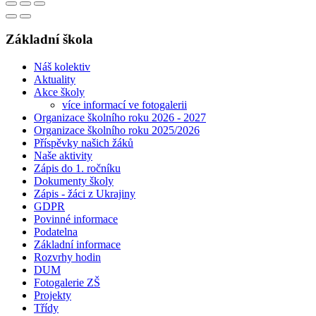
Základní škola
Náš kolektiv
Aktuality
Akce školy
více informací ve fotogalerii
Organizace školního roku 2026 - 2027
Organizace školního roku 2025/2026
Příspěvky našich žáků
Naše aktivity
Zápis do 1. ročníku
Dokumenty školy
Zápis - žáci z Ukrajiny
GDPR
Povinné informace
Podatelna
Základní informace
Rozvrhy hodin
DUM
Fotogalerie ZŠ
Projekty
Třídy