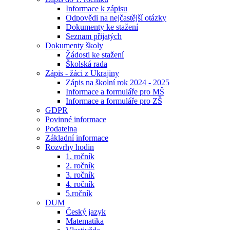
Informace k zápisu
Odpovědi na nejčastější otázky
Dokumenty ke stažení
Seznam přijatých
Dokumenty školy
Žádosti ke stažení
Školská rada
Zápis - žáci z Ukrajiny
Zápis na školní rok 2024 - 2025
Informace a formuláře pro MŠ
Informace a formuláře pro ZŠ
GDPR
Povinné informace
Podatelna
Základní informace
Rozvrhy hodin
1. ročník
2. ročník
3. ročník
4. ročník
5.ročník
DUM
Český jazyk
Matematika