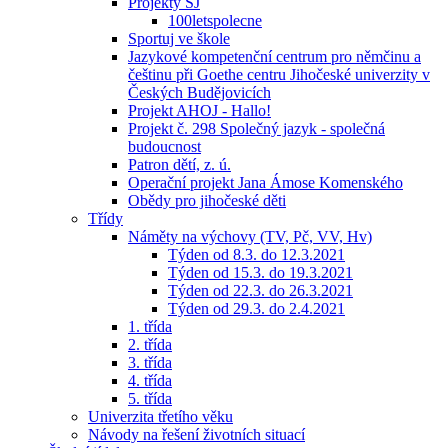
Projekty ŠJ
100letspolecne
Sportuj ve škole
Jazykové kompetenční centrum pro němčinu a
češtinu při Goethe centru Jihočeské univerzity v
Českých Budějovicích
Projekt AHOJ - Hallo!
Projekt č. 298 Společný jazyk - společná
budoucnost
Patron dětí, z. ú.
Operační projekt Jana Ámose Komenského
Obědy pro jihočeské děti
Třídy
Náměty na výchovy (TV, Pč, VV, Hv)
Týden od 8.3. do 12.3.2021
Týden od 15.3. do 19.3.2021
Týden od 22.3. do 26.3.2021
Týden od 29.3. do 2.4.2021
1. třída
2. třída
3. třída
4. třída
5. třída
Univerzita třetího věku
Návody na řešení životních situací