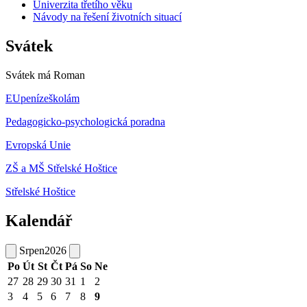
Univerzita třetího věku
Návody na řešení životních situací
Svátek
Svátek má
Roman
EUpenízeškolám
Pedagogicko-psychologická poradna
Evropská Unie
ZŠ a MŠ Střelské Hoštice
Střelské Hoštice
Kalendář
Srpen
2026
Po
Út
St
Čt
Pá
So
Ne
27
28
29
30
31
1
2
3
4
5
6
7
8
9