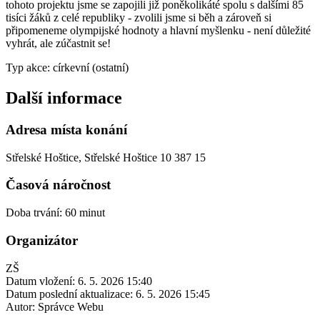
tohoto projektu jsme se zapojili již poněkolikáté spolu s dalšími 85
tisíci žáků z celé republiky - zvolili jsme si běh a zároveň si
připomeneme olympijské hodnoty a hlavní myšlenku - není důležité
vyhrát, ale zúčastnit se!
Typ akce: církevní (ostatní)
Další informace
Adresa místa konání
Střelské Hoštice, Střelské Hoštice 10 387 15
Časová náročnost
Doba trvání: 60 minut
Organizátor
ZŠ
Datum vložení:
6. 5. 2026 15:40
Datum poslední aktualizace:
6. 5. 2026 15:45
Autor:
Správce Webu