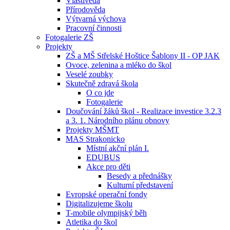
Vlastivěda
Přírodověda
Výtvarná výchova
Pracovní činnosti
Fotogalerie ZŠ
Projekty
ZŠ a MŠ Střelské Hoštice Šablony II - OP JAK
Ovoce, zelenina a mléko do škol
Veselé zoubky
Skutečně zdravá škola
O co jde
Fotogalerie
Doučování žáků škol - Realizace investice 3.2.3
a 3. 1. Národního plánu obnovy
Projekty MŠMT
MAS Strakonicko
Místní akční plán I.
EDUBUS
Akce pro děti
Besedy a přednášky
Kulturní představení
Evropské operační fondy
Digitalizujeme školu
T-mobile olympijský běh
Atletika do škol