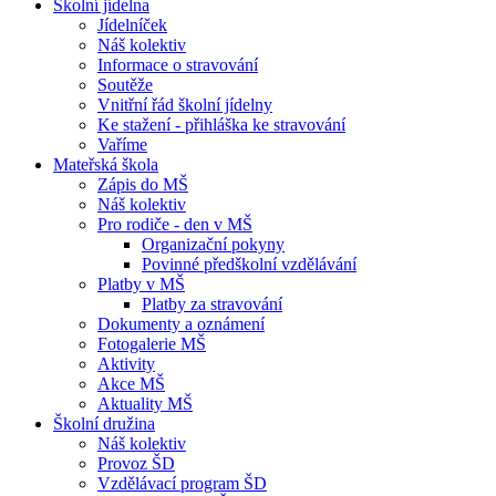
Školní jídelna
Jídelníček
Náš kolektiv
Informace o stravování
Soutěže
Vnitřní řád školní jídelny
Ke stažení - přihláška ke stravování
Vaříme
Mateřská škola
Zápis do MŠ
Náš kolektiv
Pro rodiče - den v MŠ
Organizační pokyny
Povinné předškolní vzdělávání
Platby v MŠ
Platby za stravování
Dokumenty a oznámení
Fotogalerie MŠ
Aktivity
Akce MŠ
Aktuality MŠ
Školní družina
Náš kolektiv
Provoz ŠD
Vzdělávací program ŠD