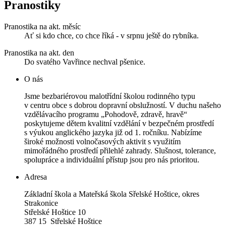
Pranostiky
Pranostika na akt. měsíc
Ať si kdo chce, co chce říká - v srpnu ještě do rybníka.
Pranostika na akt. den
Do svatého Vavřince nechval pšenice.
O nás
Jsme bezbariérovou malotřídní školou rodinného typu
v centru obce s dobrou dopravní obslužností. V duchu našeho
vzdělávacího programu „Pohodově, zdravě, hravě“
poskytujeme dětem kvalitní vzdělání v bezpečném prostředí
s výukou anglického jazyka již od 1. ročníku. Nabízíme
široké možnosti volnočasových aktivit s využitím
mimořádného prostředí přilehlé zahrady. Slušnost, tolerance,
spolupráce a individuální přístup jsou pro nás prioritou.
Adresa
Základní škola a Mateřská škola Sřelské Hoštice, okres
Strakonice
Střelské Hoštice 10
387 15 Střelské Hoštice