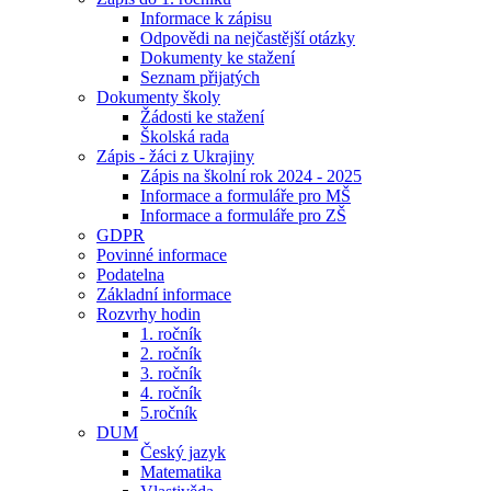
Informace k zápisu
Odpovědi na nejčastější otázky
Dokumenty ke stažení
Seznam přijatých
Dokumenty školy
Žádosti ke stažení
Školská rada
Zápis - žáci z Ukrajiny
Zápis na školní rok 2024 - 2025
Informace a formuláře pro MŠ
Informace a formuláře pro ZŠ
GDPR
Povinné informace
Podatelna
Základní informace
Rozvrhy hodin
1. ročník
2. ročník
3. ročník
4. ročník
5.ročník
DUM
Český jazyk
Matematika