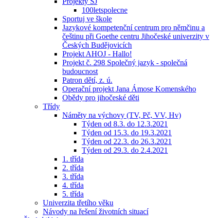
Projekty ŠJ
100letspolecne
Sportuj ve škole
Jazykové kompetenční centrum pro němčinu a
češtinu při Goethe centru Jihočeské univerzity v
Českých Budějovicích
Projekt AHOJ - Hallo!
Projekt č. 298 Společný jazyk - společná
budoucnost
Patron dětí, z. ú.
Operační projekt Jana Ámose Komenského
Obědy pro jihočeské děti
Třídy
Náměty na výchovy (TV, Pč, VV, Hv)
Týden od 8.3. do 12.3.2021
Týden od 15.3. do 19.3.2021
Týden od 22.3. do 26.3.2021
Týden od 29.3. do 2.4.2021
1. třída
2. třída
3. třída
4. třída
5. třída
Univerzita třetího věku
Návody na řešení životních situací