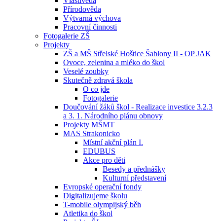
Vlastivěda
Přírodověda
Výtvarná výchova
Pracovní činnosti
Fotogalerie ZŠ
Projekty
ZŠ a MŠ Střelské Hoštice Šablony II - OP JAK
Ovoce, zelenina a mléko do škol
Veselé zoubky
Skutečně zdravá škola
O co jde
Fotogalerie
Doučování žáků škol - Realizace investice 3.2.3
a 3. 1. Národního plánu obnovy
Projekty MŠMT
MAS Strakonicko
Místní akční plán I.
EDUBUS
Akce pro děti
Besedy a přednášky
Kulturní představení
Evropské operační fondy
Digitalizujeme školu
T-mobile olympijský běh
Atletika do škol