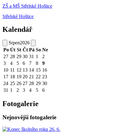
ZŠ a MŠ Střelské Hoštice
Střelské Hoštice
Kalendář
Srpen
2026
Po
Út
St
Čt
Pá
So
Ne
27
28
29
30
31
1
2
3
4
5
6
7
8
9
10
11
12
13
14
15
16
17
18
19
20
21
22
23
24
25
26
27
28
29
30
31
1
2
3
4
5
6
Fotogalerie
Nejnovější fotogalerie