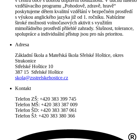
v centru obce s dobrou dopravní obslužností. V duchu našeho
vzdělávacího programu „Pohodově, zdravě, hravě“
poskytujeme dětem kvalitní vzdělání v bezpečném prostředí
s výukou anglického jazyka již od 1. ročníku. Nabízíme
široké možnosti volnočasových aktivit s využitím
mimořádného prostředí přilehlé zahrady. Slušnost, tolerance,
spolupráce a individuální přístup jsou pro nás prioritou.
Adresa
Základní škola a Mateřská škola Sřelské Hoštice, okres
Strakonice
Střelské Hoštice 10
387 15 Střelské Hoštice
skola@zsstrelskehostice.cz
Kontakt
Telefon ZŠ: +420 383 399 745
Telefon MŠ: +420 383 387 009
Telefon ŠD: +420 383 387 061
Telefon ŠJ: +420 383 380 366