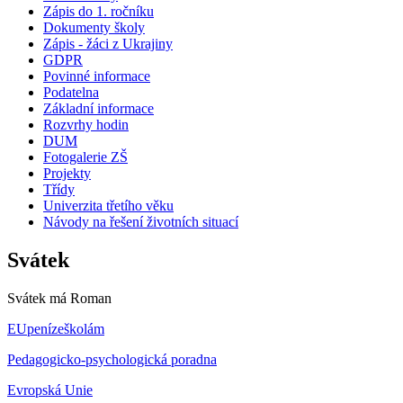
Zápis do 1. ročníku
Dokumenty školy
Zápis - žáci z Ukrajiny
GDPR
Povinné informace
Podatelna
Základní informace
Rozvrhy hodin
DUM
Fotogalerie ZŠ
Projekty
Třídy
Univerzita třetího věku
Návody na řešení životních situací
Svátek
Svátek má
Roman
EUpenízeškolám
Pedagogicko-psychologická poradna
Evropská Unie