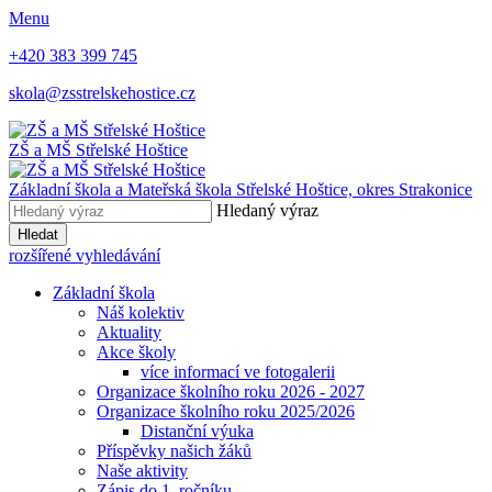
Menu
+420 383 399 745
skola@zsstrelskehostice.cz
ZŠ a MŠ Střelské Hoštice
Základní škola a Mateřská škola Střelské Hoštice,
okres Strakonice
Hledaný výraz
Hledat
rozšířené vyhledávání
Základní škola
Náš kolektiv
Aktuality
Akce školy
více informací ve fotogalerii
Organizace školního roku 2026 - 2027
Organizace školního roku 2025/2026
Distanční výuka
Příspěvky našich žáků
Naše aktivity
Zápis do 1. ročníku