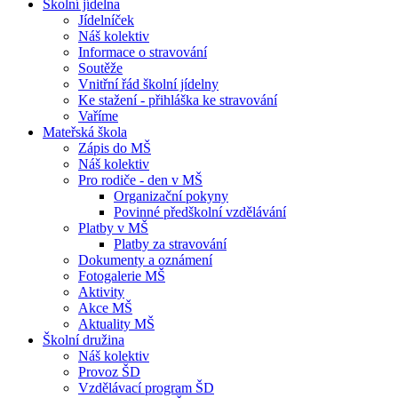
Školní jídelna
Jídelníček
Náš kolektiv
Informace o stravování
Soutěže
Vnitřní řád školní jídelny
Ke stažení - přihláška ke stravování
Vaříme
Mateřská škola
Zápis do MŠ
Náš kolektiv
Pro rodiče - den v MŠ
Organizační pokyny
Povinné předškolní vzdělávání
Platby v MŠ
Platby za stravování
Dokumenty a oznámení
Fotogalerie MŠ
Aktivity
Akce MŠ
Aktuality MŠ
Školní družina
Náš kolektiv
Provoz ŠD
Vzdělávací program ŠD