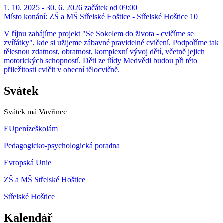
1. 10. 2025 - 30. 6. 2026 začátek od 09:00
Místo konání:
ZŠ a MŠ Střelské Hoštice - Střelské Hoštice 10
V říjnu zahájíme projekt "Se Sokolem do života - cvičíme se
zvířátky", kde si užijeme zábavné pravidelné cvičení. Podpoříme tak
tělesnou zdatnost, obratnost, komplexní vývoj dětí, včetně jejich
motorických schopností. Děti ze třídy Medvědi budou při této
přiležitosti cvičit v obecní tělocvičně.
Svátek
Svátek má
Vavřinec
EUpenízeškolám
Pedagogicko-psychologická poradna
Evropská Unie
ZŠ a MŠ Střelské Hoštice
Střelské Hoštice
Kalendář