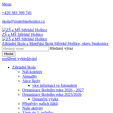
Menu
+420 383 399 745
skola@zsstrelskehostice.cz
ZŠ a MŠ Střelské Hoštice
Základní škola a Mateřská škola Střelské Hoštice,
okres Strakonice
Hledaný výraz
Hledat
rozšířené vyhledávání
Základní škola
Náš kolektiv
Aktuality
Akce školy
více informací ve fotogalerii
Organizace školního roku 2026 - 2027
Organizace školního roku 2025/2026
Distanční výuka
Příspěvky našich žáků
Naše aktivity
Zápis do 1. ročníku