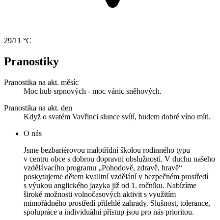
29/11 °C
Pranostiky
Pranostika na akt. měsíc
Moc hub srpnových - moc vánic sněhových.
Pranostika na akt. den
Když o svatém Vavřinci slunce svítí, budem dobré víno míti.
O nás
Jsme bezbariérovou malotřídní školou rodinného typu
v centru obce s dobrou dopravní obslužností. V duchu našeho
vzdělávacího programu „Pohodově, zdravě, hravě“
poskytujeme dětem kvalitní vzdělání v bezpečném prostředí
s výukou anglického jazyka již od 1. ročníku. Nabízíme
široké možnosti volnočasových aktivit s využitím
mimořádného prostředí přilehlé zahrady. Slušnost, tolerance,
spolupráce a individuální přístup jsou pro nás prioritou.