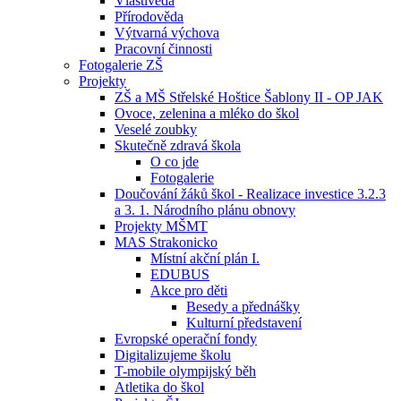
Vlastivěda
Přírodověda
Výtvarná výchova
Pracovní činnosti
Fotogalerie ZŠ
Projekty
ZŠ a MŠ Střelské Hoštice Šablony II - OP JAK
Ovoce, zelenina a mléko do škol
Veselé zoubky
Skutečně zdravá škola
O co jde
Fotogalerie
Doučování žáků škol - Realizace investice 3.2.3
a 3. 1. Národního plánu obnovy
Projekty MŠMT
MAS Strakonicko
Místní akční plán I.
EDUBUS
Akce pro děti
Besedy a přednášky
Kulturní představení
Evropské operační fondy
Digitalizujeme školu
T-mobile olympijský běh
Atletika do škol