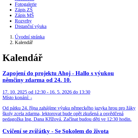
Fotogalerie
Zápis ZŠ
Zápis MŠ
Rozvrhy
Distanční výuka
Úvodní stránka
Kalendář
Kalendář
Zapojení do projektu Ahoj - Hallo s výukou
němčiny zdarma od 24. 10.
17. 10. 2025 od 12:30 - 16. 5. 2026 do 13:30
Místo konání:
-
Od pátku 24. října zahájíme výuku německého jazyka hrou pro žáky
školy zcela zdarma, lektorovat bude opět zkušená a osvědčená
pedagožka Ing. Dana Křížová. Začínat budou děti ve 12:30 hodin.
Cvičení se zvířátky - Se Sokolem do života