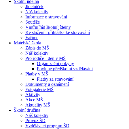
Školní jídelna
Jídelníček
Náš kolektiv
Informace o stravování
Soutěže
Vnitřní řád školní jídelny
Ke stažení - přihláška ke stravování
Vaříme
Mateřská škola
Zápis do MŠ
Náš kolektiv
Pro rodiče - den v MŠ
Organizační pokyny
Povinné předškolní vzdělávání
Platby v MŠ
Platby za stravování
Dokumenty a oznámení
Fotogalerie MŠ
Aktivity
Akce MŠ
Aktuality MŠ
Školní družina
Náš kolektiv
Provoz ŠD
Vzdělávací program ŠD