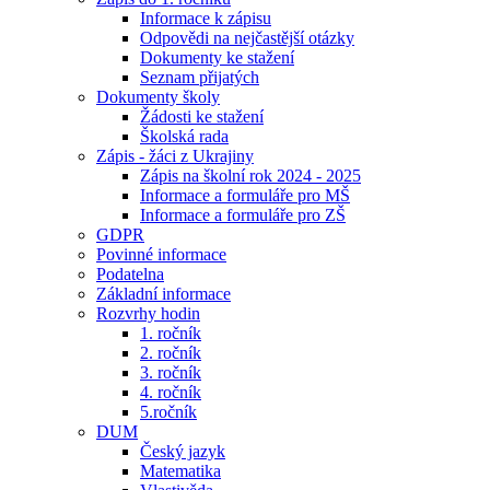
Informace k zápisu
Odpovědi na nejčastější otázky
Dokumenty ke stažení
Seznam přijatých
Dokumenty školy
Žádosti ke stažení
Školská rada
Zápis - žáci z Ukrajiny
Zápis na školní rok 2024 - 2025
Informace a formuláře pro MŠ
Informace a formuláře pro ZŠ
GDPR
Povinné informace
Podatelna
Základní informace
Rozvrhy hodin
1. ročník
2. ročník
3. ročník
4. ročník
5.ročník
DUM
Český jazyk
Matematika