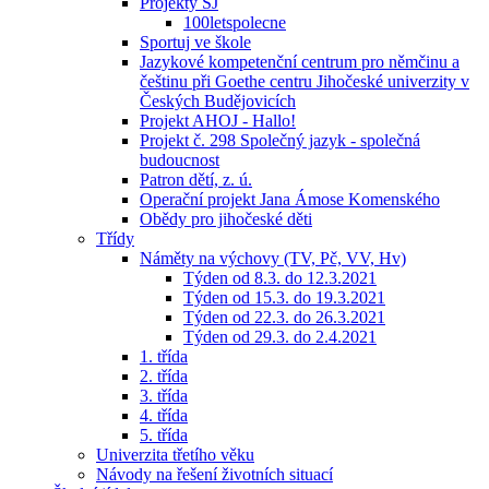
Projekty ŠJ
100letspolecne
Sportuj ve škole
Jazykové kompetenční centrum pro němčinu a
češtinu při Goethe centru Jihočeské univerzity v
Českých Budějovicích
Projekt AHOJ - Hallo!
Projekt č. 298 Společný jazyk - společná
budoucnost
Patron dětí, z. ú.
Operační projekt Jana Ámose Komenského
Obědy pro jihočeské děti
Třídy
Náměty na výchovy (TV, Pč, VV, Hv)
Týden od 8.3. do 12.3.2021
Týden od 15.3. do 19.3.2021
Týden od 22.3. do 26.3.2021
Týden od 29.3. do 2.4.2021
1. třída
2. třída
3. třída
4. třída
5. třída
Univerzita třetího věku
Návody na řešení životních situací