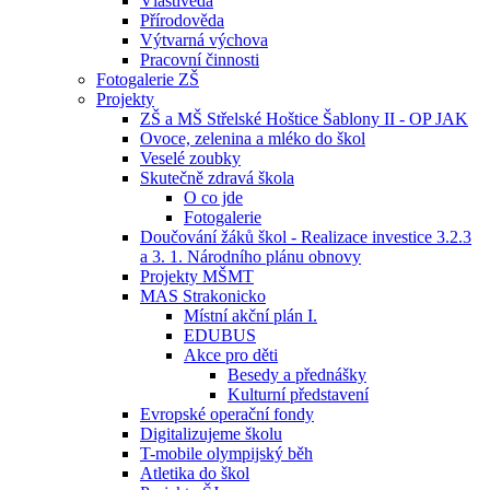
Vlastivěda
Přírodověda
Výtvarná výchova
Pracovní činnosti
Fotogalerie ZŠ
Projekty
ZŠ a MŠ Střelské Hoštice Šablony II - OP JAK
Ovoce, zelenina a mléko do škol
Veselé zoubky
Skutečně zdravá škola
O co jde
Fotogalerie
Doučování žáků škol - Realizace investice 3.2.3
a 3. 1. Národního plánu obnovy
Projekty MŠMT
MAS Strakonicko
Místní akční plán I.
EDUBUS
Akce pro děti
Besedy a přednášky
Kulturní představení
Evropské operační fondy
Digitalizujeme školu
T-mobile olympijský běh
Atletika do škol