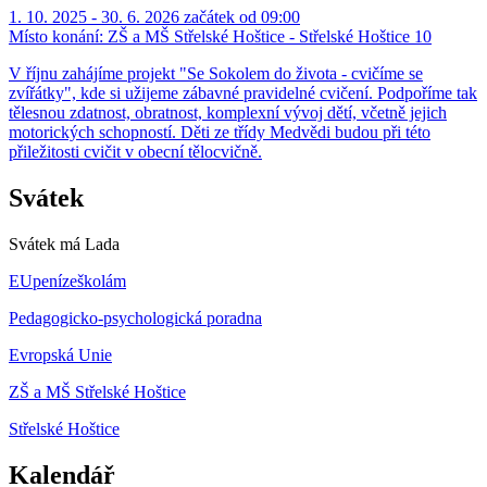
1. 10. 2025 - 30. 6. 2026 začátek od 09:00
Místo konání:
ZŠ a MŠ Střelské Hoštice - Střelské Hoštice 10
V říjnu zahájíme projekt "Se Sokolem do života - cvičíme se
zvířátky", kde si užijeme zábavné pravidelné cvičení. Podpoříme tak
tělesnou zdatnost, obratnost, komplexní vývoj dětí, včetně jejich
motorických schopností. Děti ze třídy Medvědi budou při této
přiležitosti cvičit v obecní tělocvičně.
Svátek
Svátek má
Lada
EUpenízeškolám
Pedagogicko-psychologická poradna
Evropská Unie
ZŠ a MŠ Střelské Hoštice
Střelské Hoštice
Kalendář