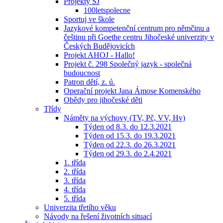
Projekty ŠJ
100letspolecne
Sportuj ve škole
Jazykové kompetenční centrum pro němčinu a
češtinu při Goethe centru Jihočeské univerzity v
Českých Budějovicích
Projekt AHOJ - Hallo!
Projekt č. 298 Společný jazyk - společná
budoucnost
Patron dětí, z. ú.
Operační projekt Jana Ámose Komenského
Obědy pro jihočeské děti
Třídy
Náměty na výchovy (TV, Pč, VV, Hv)
Týden od 8.3. do 12.3.2021
Týden od 15.3. do 19.3.2021
Týden od 22.3. do 26.3.2021
Týden od 29.3. do 2.4.2021
1. třída
2. třída
3. třída
4. třída
5. třída
Univerzita třetího věku
Návody na řešení životních situací