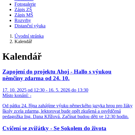
Fotogalerie
Zápis ZŠ
Zápis MŠ
Rozvrhy
Distanční výuka
Úvodní stránka
Kalendář
Kalendář
Zapojení do projektu Ahoj - Hallo s výukou
němčiny zdarma od 24. 10.
17. 10. 2025 od 12:30 - 16. 5. 2026 do 13:30
Místo konání:
-
Od pátku 24. října zahájíme výuku německého jazyka hrou pro žáky
školy zcela zdarma, lektorovat bude opět zkušená a osvědčená
pedagožka Ing. Dana Křížová. Začínat budou děti ve 12:30 hodin.
Cvičení se zvířátky - Se Sokolem do života