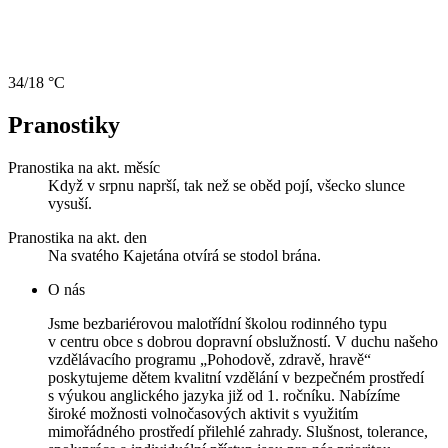
34/18 °C
Pranostiky
Pranostika na akt. měsíc
Když v srpnu naprší, tak než se oběd pojí, všecko slunce
vysuší.
Pranostika na akt. den
Na svatého Kajetána otvírá se stodol brána.
O nás
Jsme bezbariérovou malotřídní školou rodinného typu
v centru obce s dobrou dopravní obslužností. V duchu našeho
vzdělávacího programu „Pohodově, zdravě, hravě“
poskytujeme dětem kvalitní vzdělání v bezpečném prostředí
s výukou anglického jazyka již od 1. ročníku. Nabízíme
široké možnosti volnočasových aktivit s využitím
mimořádného prostředí přilehlé zahrady. Slušnost, tolerance,