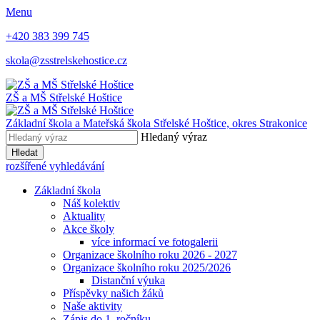
Menu
+420 383 399 745
skola@zsstrelskehostice.cz
ZŠ a MŠ Střelské Hoštice
Základní škola a Mateřská škola Střelské Hoštice,
okres Strakonice
Hledaný výraz
Hledat
rozšířené vyhledávání
Základní škola
Náš kolektiv
Aktuality
Akce školy
více informací ve fotogalerii
Organizace školního roku 2026 - 2027
Organizace školního roku 2025/2026
Distanční výuka
Příspěvky našich žáků
Naše aktivity
Zápis do 1. ročníku