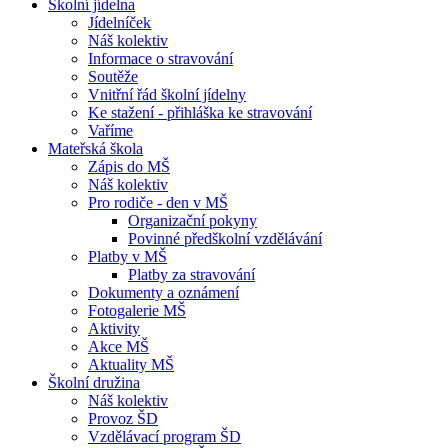
Školní jídelna
Jídelníček
Náš kolektiv
Informace o stravování
Soutěže
Vnitřní řád školní jídelny
Ke stažení - přihláška ke stravování
Vaříme
Mateřská škola
Zápis do MŠ
Náš kolektiv
Pro rodiče - den v MŠ
Organizační pokyny
Povinné předškolní vzdělávání
Platby v MŠ
Platby za stravování
Dokumenty a oznámení
Fotogalerie MŠ
Aktivity
Akce MŠ
Aktuality MŠ
Školní družina
Náš kolektiv
Provoz ŠD
Vzdělávací program ŠD