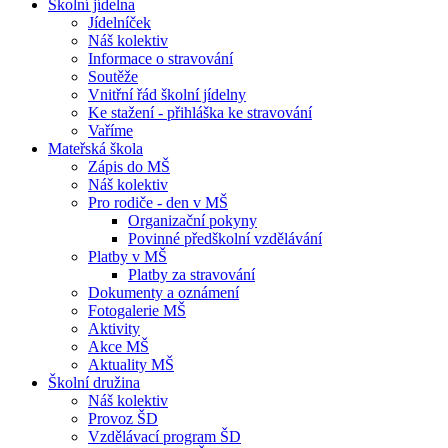
Školní jídelna
Jídelníček
Náš kolektiv
Informace o stravování
Soutěže
Vnitřní řád školní jídelny
Ke stažení - přihláška ke stravování
Vaříme
Mateřská škola
Zápis do MŠ
Náš kolektiv
Pro rodiče - den v MŠ
Organizační pokyny
Povinné předškolní vzdělávání
Platby v MŠ
Platby za stravování
Dokumenty a oznámení
Fotogalerie MŠ
Aktivity
Akce MŠ
Aktuality MŠ
Školní družina
Náš kolektiv
Provoz ŠD
Vzdělávací program ŠD