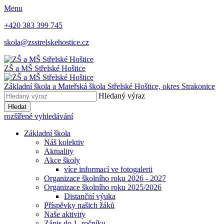
Menu
+420 383 399 745
skola@zsstrelskehostice.cz
ZŠ a MŠ Střelské Hoštice
Základní škola a Mateřská škola Střelské Hoštice,
okres Strakonice
Hledaný výraz
Hledat
rozšířené vyhledávání
Základní škola
Náš kolektiv
Aktuality
Akce školy
více informací ve fotogalerii
Organizace školního roku 2026 - 2027
Organizace školního roku 2025/2026
Distanční výuka
Příspěvky našich žáků
Naše aktivity
Zápis do 1. ročníku