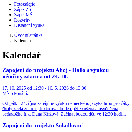
Fotogalerie
Zápis ZŠ
Zápis MŠ
Rozvrhy
Distanční výuka
Úvodní stránka
Kalendář
Kalendář
Zapojení do projektu Ahoj - Hallo s výukou
němčiny zdarma od 24. 10.
17. 10. 2025 od 12:30 - 16. 5. 2026 do 13:30
Místo konání:
-
Od pátku 24. října zahájíme výuku německého jazyka hrou pro žáky
školy zcela zdarma, lektorovat bude opět zkušená a osvědčená
pedagožka Ing. Dana Křížová. Začínat budou děti ve 12:30 hodin.
Zapojení do projektu Sokolhraní