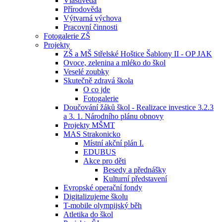
Vlastivěda
Přírodověda
Výtvarná výchova
Pracovní činnosti
Fotogalerie ZŠ
Projekty
ZŠ a MŠ Střelské Hoštice Šablony II - OP JAK
Ovoce, zelenina a mléko do škol
Veselé zoubky
Skutečně zdravá škola
O co jde
Fotogalerie
Doučování žáků škol - Realizace investice 3.2.3
a 3. 1. Národního plánu obnovy
Projekty MŠMT
MAS Strakonicko
Místní akční plán I.
EDUBUS
Akce pro děti
Besedy a přednášky
Kulturní představení
Evropské operační fondy
Digitalizujeme školu
T-mobile olympijský běh
Atletika do škol