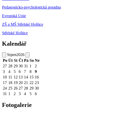
Pedagogicko-psychologická poradna
Evropská Unie
ZŠ a MŠ Střelské Hoštice
Střelské Hoštice
Kalendář
Srpen
2026
Po
Út
St
Čt
Pá
So
Ne
27
28
29
30
31
1
2
3
4
5
6
7
8
9
10
11
12
13
14
15
16
17
18
19
20
21
22
23
24
25
26
27
28
29
30
31
1
2
3
4
5
6
Fotogalerie