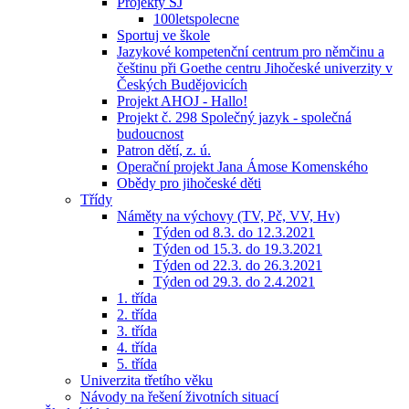
Projekty ŠJ
100letspolecne
Sportuj ve škole
Jazykové kompetenční centrum pro němčinu a
češtinu při Goethe centru Jihočeské univerzity v
Českých Budějovicích
Projekt AHOJ - Hallo!
Projekt č. 298 Společný jazyk - společná
budoucnost
Patron dětí, z. ú.
Operační projekt Jana Ámose Komenského
Obědy pro jihočeské děti
Třídy
Náměty na výchovy (TV, Pč, VV, Hv)
Týden od 8.3. do 12.3.2021
Týden od 15.3. do 19.3.2021
Týden od 22.3. do 26.3.2021
Týden od 29.3. do 2.4.2021
1. třída
2. třída
3. třída
4. třída
5. třída
Univerzita třetího věku
Návody na řešení životních situací