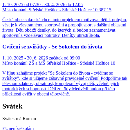
1. 10. 2025 od 07:30 - 30. 4. 2026 do 12:05
Místo konání:
Střelské Hoštice - Střelské Hoštice 10 387 15
Česká obec sokolská chce tímto projektem motivovat děti k pohybu,
vést je k všestrannému sportování a propojit sport s dalšími oblastmi
života. Děti obdrží deníky, do kterých si budou zaznamenávat
sportovní a vzdělávací pokroky. Deníky uhradí škola.
Cvičení se zvířátky - Se Sokolem do života
1. 10. 2025 - 30. 6. 2026 začátek od 09:00
Místo konání:
ZŠ a MŠ Střelské Hoštice - Střelské Hoštice 10
V říjnu zahájíme projekt "Se Sokolem do života - cvičíme se
zvířátky", kde si užijeme zábavné pravidelné cvičení. Podpoříme tak
tělesnou zdatnost, obratnost, komplexní vývoj dětí, včetně jejich
motorických schopností. Děti ze třídy Medvědi budou při této
přiležitosti cvičit v obecní tělocvičně.
Svátek
Svátek má
Roman
EUpenízeškolám